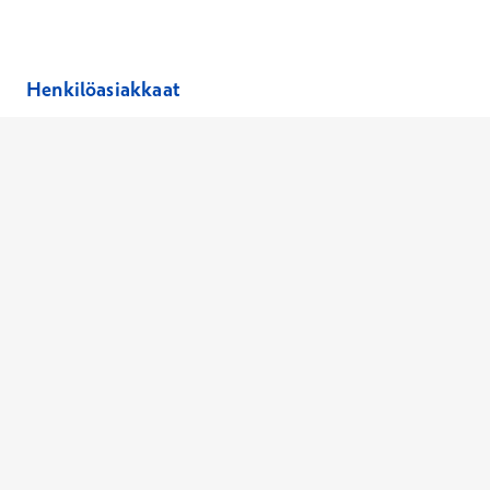
Avautuu uuteen ikkunaan
Avautuu uuteen ikkunaan
Henkilöasiakkaat
Hinnasto
Ajanvaraus
Toimipaikat
Asiantuntijat
Anna palautetta
Ajan peruutus