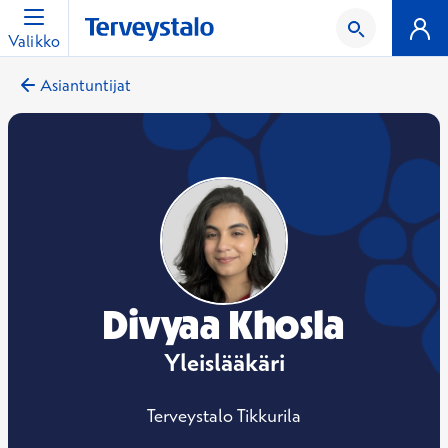
Valikko
Asiantuntijat
Divyaa Khosla
Yleislääkäri
Terveystalo Tikkurila