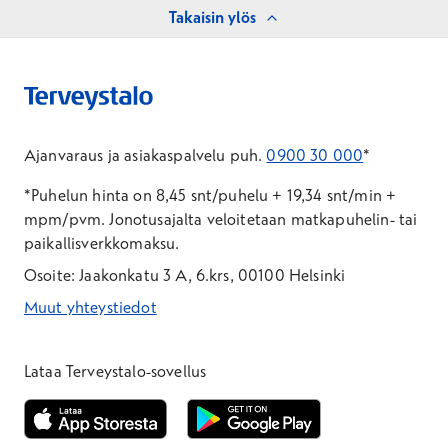
Takaisin ylös
Ajanvaraus ja asiakaspalvelu puh.
0900 30 000
*
*Puhelun hinta on 8,45 snt/puhelu + 19,34 snt/min +
mpm/pvm.
Jonotusajalta veloitetaan matkapuhelin- tai
paikallisverkkomaksu.
Osoite: Jaakonkatu 3 A, 6.krs, 00100 Helsinki
Muut yhteystiedot
*Puhelun hinta on 8,35 snt/puhelu + 19,33 snt/min + mpm/pvm
*Puhelun hinta on matkapuhelinliittymästä 8,35 snt/puhelu + 
Lataa Terveystalo-sovellus