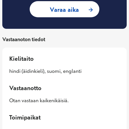
: Divyaa Khosla, Yl
Varaa aika
Vastaanoton tiedot
Kielitaito
hindi (äidinkieli), suomi, englanti
Vastaanotto
Otan vastaan kaikenikäisiä.
Toimipaikat