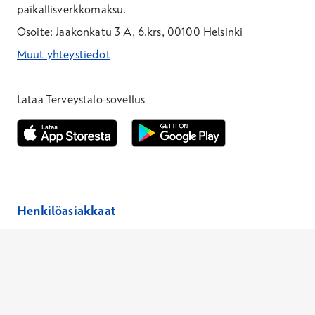
paikallisverkkomaksu.
Osoite: Jaakonkatu 3 A, 6.krs, 00100 Helsinki
Muut yhteystiedot
*Puhelun hinta on 8,35 snt/puhelu + 19,33 snt/min + mpm/pvm
*Puhelun hinta on matkapuhelinliittymästä 8,35 snt/puhelu + 
Lataa Terveystalo-sovellus
Avautuu uuteen ikkunaan
Avautuu uuteen ikkunaan
Henkilöasiakkaat
Hinnasto
Ajanvaraus