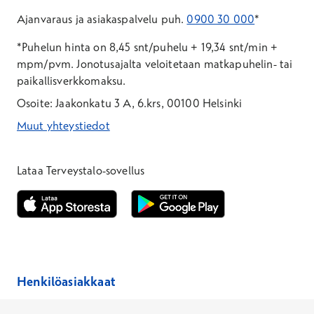
Ajanvaraus ja asiakaspalvelu puh.
0900 30 000
*
*Puhelun hinta on 8,45 snt/puhelu + 19,34 snt/min +
mpm/pvm.
Jonotusajalta veloitetaan matkapuhelin- tai
paikallisverkkomaksu.
Osoite: Jaakonkatu 3 A, 6.krs, 00100 Helsinki
Muut yhteystiedot
*Puhelun hinta on 8,35 snt/puhelu + 19,33 snt/min + mpm/pvm
*Puhelun hinta on matkapuhelinliittymästä 8,35 snt/puhelu + 
Lataa Terveystalo-sovellus
Avautuu uuteen ikkunaan
Avautuu uuteen ikkunaan
Henkilöasiakkaat