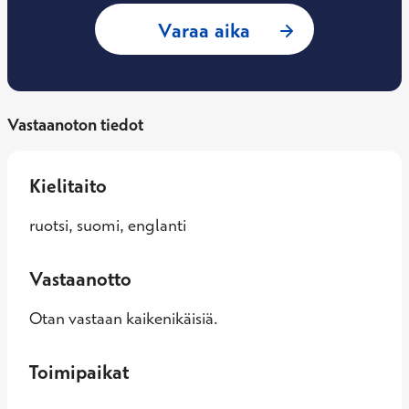
: Mira Jaakkola, S
Varaa aika
Vastaanoton tiedot
Kielitaito
ruotsi, suomi, englanti
Vastaanotto
Otan vastaan kaikenikäisiä.
Toimipaikat