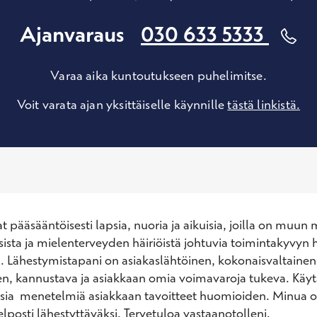
Ajanvaraus
030 633 5333
Varaa aika kuntoutukseen puhelimitse.
Voit varata ajan yksittäiselle käynnille
tästä linkistä.
 pääsääntöisesti lapsia, nuoria ja aikuisia, joilla on muun 
sista ja mielenterveyden häiriöistä johtuvia toimintakyvyn h
. Lähestymistapani on asiakaslähtöinen, kokonaisvaltainen,
, kannustava ja asiakkaan omia voimavaroja tukeva. Käytä
sia  menetelmiä asiakkaan tavoitteet huomioiden. Minua on
lposti lähestyttäväksi. Tervetuloa vastaanotolleni.
