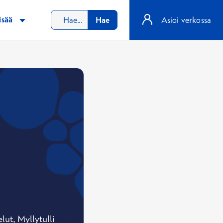
isää
Hae
Asioi verkossa
ut, Myllytulli