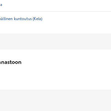
ia
nällinen kuntoutus (Kela)
nnastoon