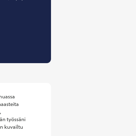
muassa 
aasteita 
 
n työssäni 
 kuvailtu 