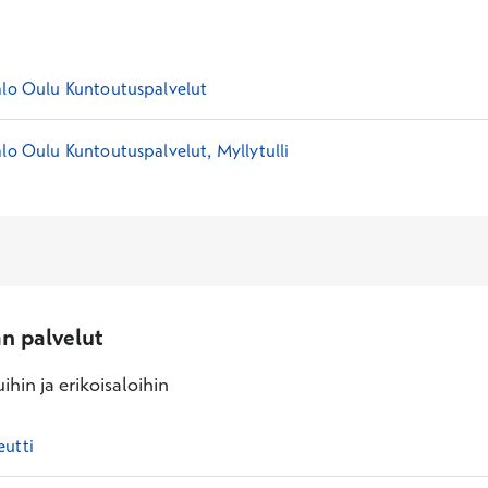
alo Oulu Kuntoutuspalvelut
alo Oulu Kuntoutuspalvelut, Myllytulli
an palvelut
ihin ja erikoisaloihin
eutti