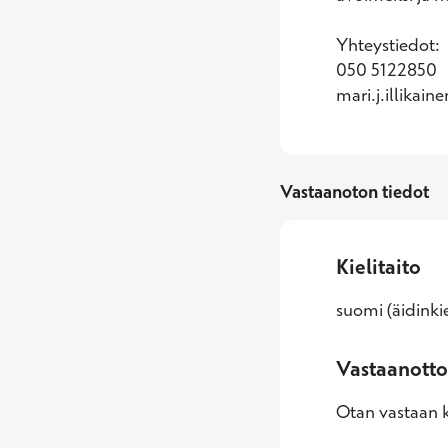
Yhteystiedot: 

050 5122850

mari.j.illikai
Vastaanoton tiedot
Kielitaito
suomi (äidinkie
Vastaanotto
Otan vastaan k