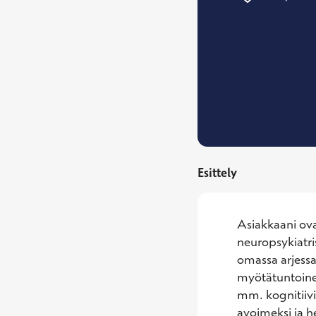
Esittely
Asiakkaani ovat
neuropsykiatri
omassa arjessa
myötätuntoinen
mm. kognitiivi
avoimeksi ja he