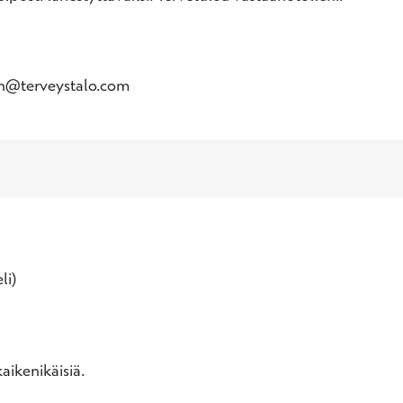
nen@terveystalo.com
li)
aikenikäisiä.