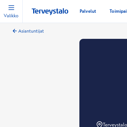
Palvelut
Toimipa
Valikko
Asiantuntijat
Terveystal