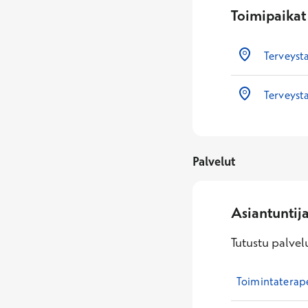
Toimipaikat
Terveyst
Terveyst
Palvelut
Asiantuntij
Tutustu palvelu
Toimintaterap