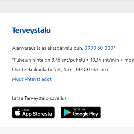
Ajanvaraus ja asiakaspalvelu puh.
0900 30 000
*
*Puhelun hinta on 8,45 snt/puhelu + 19,34 snt/min + m
Osoite: Jaakonkatu 3 A, 6.krs, 00100 Helsinki
Muut yhteystiedot
*Puhelun hinta on 8,35 snt/puhelu + 19,33 snt/min + mpm/
*Puhelun hinta on matkapuhelinliittymästä 8,35 snt/puhelu 
Lataa Terveystalo-sovellus
Avautuu uuteen ikkunaan
Avautuu uuteen ikkunaan