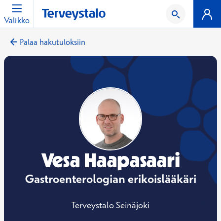
Valikko
Palaa hakutuloksiin
Vesa Haapasaari
Gastroenterologian erikoislääkäri
Terveystalo Seinäjoki