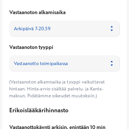
Vastaanoton alkamisaika
Vastaanoton tyyppi
(Vastaanoton alkamisaika ja tyyppi vaikuttavat
hintaan. Hinta-arvio sisältää palvelu- ja Kanta-
maksun. Pidätämme oikeudet muutoksiin.)
Erikoislääkärihinnasto
Vastaanottokäynti arkisin, enintään 10 min