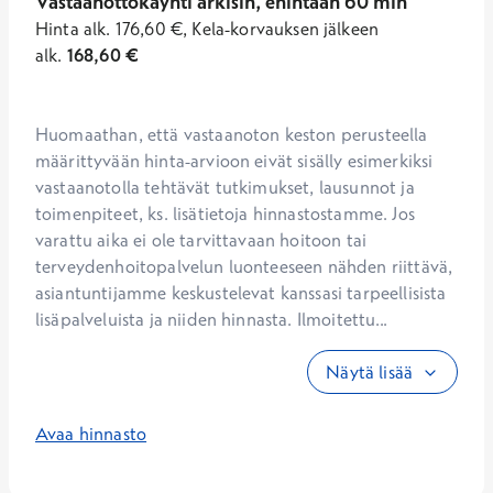
Vastaanottokäynti arkisin, enintään 60 min
Hinta
alk.
176,60
€
,
Kela-korvauksen jälkeen
alk.
168,60
€
Huomaathan, että vastaanoton keston perusteella 
määrittyvään hinta-arvioon eivät sisälly esimerkiksi 
vastaanotolla tehtävät tutkimukset, lausunnot ja 
toimenpiteet, ks. lisätietoja hinnastostamme. Jos 
varattu aika ei ole tarvittavaan hoitoon tai 
terveydenhoitopalvelun luonteeseen nähden riittävä, 
asiantuntijamme keskustelevat kanssasi tarpeellisista 
lisäpalveluista ja niiden hinnasta. Ilmoitettu...
Näytä lisää
Avaa hinnasto