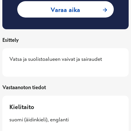
: Vesa Haapasaari,
Varaa aika
Esittely
Vatsa ja suolistoalueen vaivat ja sairaudet
Vastaanoton tiedot
Kielitaito
suomi (äidinkieli), englanti