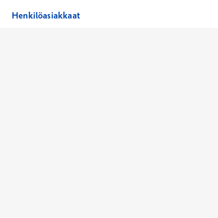
Henkilöasiakkaat
Hinnasto
Ajanvaraus
Toimipaikat
Asiantuntijat
Anna palautetta
Ajan peruutus
Kaikki palvelut