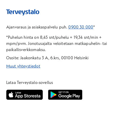
Ajanvaraus ja asiakaspalvelu puh.
0900 30 000
*
*Puhelun hinta on 8,45 snt/puhelu + 19,34 snt/min +
mpm/pvm.
Jonotusajalta veloitetaan matkapuhelin- tai
paikallisverkkomaksu.
Osoite: Jaakonkatu 3 A, 6.krs, 00100 Helsinki
Muut yhteystiedot
*Puhelun hinta on 8,35 snt/puhelu + 19,33 snt/min + mpm/pvm
*Puhelun hinta on matkapuhelinliittymästä 8,35 snt/puhelu + 
Lataa Terveystalo-sovellus
Avautuu uuteen ikkunaan
Avautuu uuteen ikkunaan