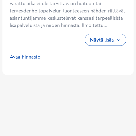
varattu aika ei ole tarvittavaan hoitoon tai 
terveydenhoitopalvelun luonteeseen nähden riittävä, 
asiantuntijamme keskustelevat kanssasi tarpeellisista 
lisäpalveluista ja niiden hinnasta. Ilmoitettu...
Näytä lisää
Avaa hinnasto