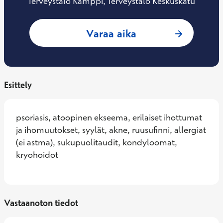
Terveystalo Kamppi, Terveystalo Keskuskatu
: Tiina Hämäläinen
Varaa aika
Esittely
psoriasis, atoopinen ekseema, erilaiset ihottumat 
ja ihomuutokset, syylät, akne, ruusufinni, allergiat 
(ei astma), sukupuolitaudit, kondyloomat, 
kryohoidot
Vastaanoton tiedot