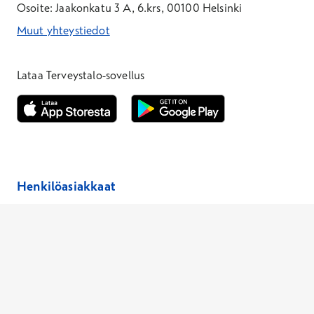
Osoite: Jaakonkatu 3 A, 6.krs, 00100 Helsinki
Muut yhteystiedot
*Puhelun hinta on 8,35 snt/puhelu + 19,33 snt/min + mpm/pvm
*Puhelun hinta on matkapuhelinliittymästä 8,35 snt/puhelu + 
Lataa Terveystalo-sovellus
Avautuu uuteen ikkunaan
Avautuu uuteen ikkunaan
Henkilöasiakkaat
Hinnasto
Ajanvaraus
Toimipaikat