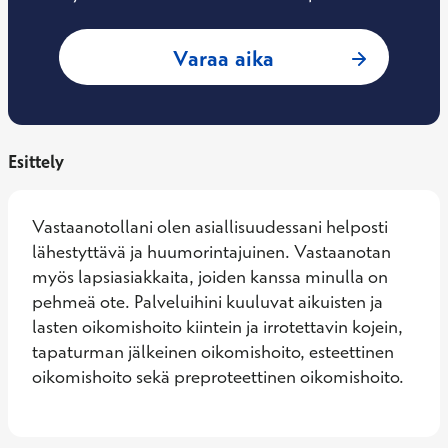
: Mia Huppunen, E
Varaa aika
Esittely
Vastaanotollani olen asiallisuudessani helposti 
lähestyttävä ja huumorintajuinen. Vastaanotan 
myös lapsiasiakkaita, joiden kanssa minulla on 
pehmeä ote. Palveluihini kuuluvat aikuisten ja 
lasten oikomishoito kiintein ja irrotettavin kojein, 
tapaturman jälkeinen oikomishoito, esteettinen 
oikomishoito sekä preproteettinen oikomishoito.