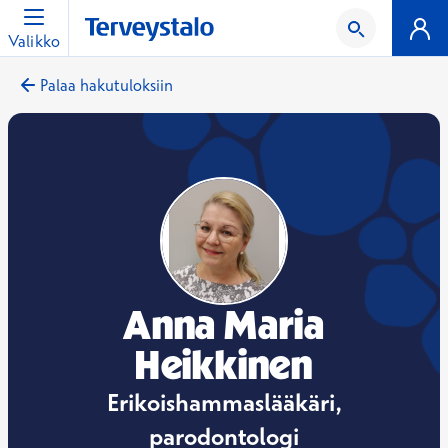
Valikko
Palaa hakutuloksiin
Anna Maria
Heikkinen
Erikoishammaslääkäri,
parodontologi