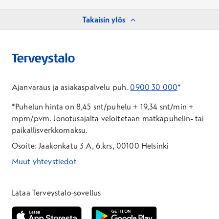
Takaisin ylös
Ajanvaraus ja asiakaspalvelu puh.
0900 30 000
*
*Puhelun hinta on 8,45 snt/puhelu + 19,34 snt/min +
mpm/pvm.
Jonotusajalta veloitetaan matkapuhelin- tai
paikallisverkkomaksu.
Osoite: Jaakonkatu 3 A, 6.krs, 00100 Helsinki
Muut yhteystiedot
*Puhelun hinta on 8,35 snt/puhelu + 19,33 snt/min + mpm/pvm
*Puhelun hinta on matkapuhelinliittymästä 8,35 snt/puhelu + 
Lataa Terveystalo-sovellus