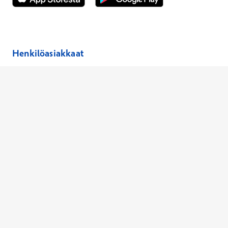
Avautuu uuteen ikkunaan
Avautuu uuteen ikkunaan
Henkilöasiakkaat
Hinnasto
Ajanvaraus
Toimipaikat
Asiantuntijat
Anna palautetta
Ajan peruutus