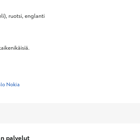
li), ruotsi, englanti
aikenikäisiä.
alo Nokia
an palvelut