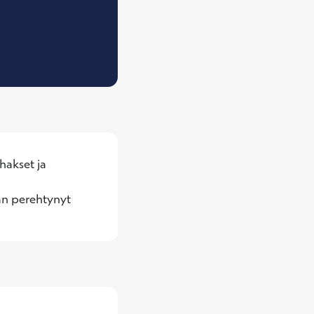
olgian erikoislääkäri
akset ja 
an perehtynyt