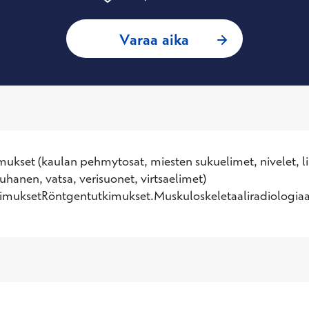
: Petri Apuli, Radi
Varaa aika
mukset (kaulan pehmytosat, miesten sukuelimet, nivelet, lih
auhanen, vatsa, verisuonet, virtsaelimet) 
imuksetRöntgentutkimukset.Muskuloskeletaaliradiologia