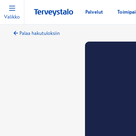
Palvelut
Toimipa
Valikko
Palaa hakutuloksiin