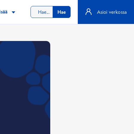
isää
Hae
Asioi verkossa