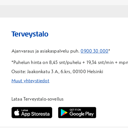
Ajanvaraus ja asiakaspalvelu puh.
0900 30 000
*
*Puhelun hinta on 8,45 snt/puhelu + 19,34 snt/min + m
Osoite: Jaakonkatu 3 A, 6.krs, 00100 Helsinki
Muut yhteystiedot
*Puhelun hinta on 8,35 snt/puhelu + 19,33 snt/min + mpm/
*Puhelun hinta on matkapuhelinliittymästä 8,35 snt/puhelu 
Lataa Terveystalo-sovellus
Avautuu uuteen ikkunaan
Avautuu uuteen ikkunaan