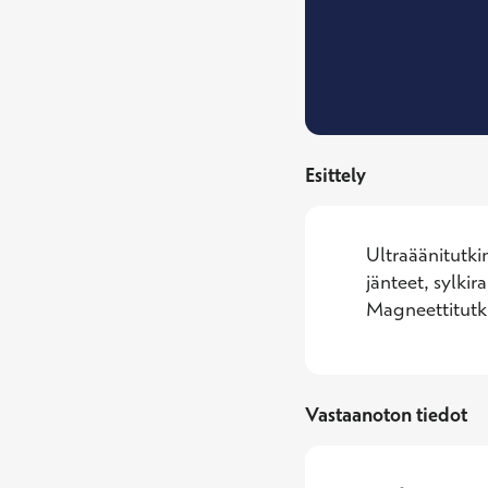
Esittely
Ultraäänitutki
jänteet, sylkir
Magneettitutk
Vastaanoton tiedot