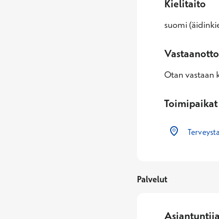
Kielitaito
suomi (äidinkie
Vastaanotto
Otan vastaan k
Toimipaikat
Terveyst
Palvelut
Asiantuntij