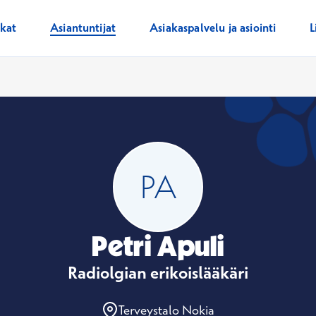
ikat
Asiantuntijat
Asiakaspalvelu ja asiointi
L
Petri Apuli
Radiolgian erikoislääkäri
Terveystalo Nokia