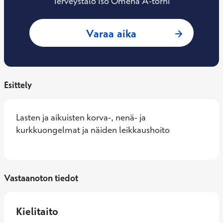
Terveystalo Iso Omena A-torni
: Antti Aarnisalo,
Varaa aika
Esittely
Lasten ja aikuisten korva-, nenä- ja 
kurkkuongelmat ja näiden leikkaushoito
Vastaanoton tiedot
Kielitaito