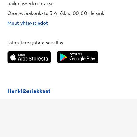
paikallisverkkomaksu.
Osoite: Jaakonkatu 3 A, 6.krs, 00100 Helsinki
Muut yhteystiedot
*Puhelun hinta on 8,35 snt/puhelu + 19,33 snt/min + mpm/pvm
*Puhelun hinta on matkapuhelinliittymästä 8,35 snt/puhelu + 
Lataa Terveystalo-sovellus
Avautuu uuteen ikkunaan
Avautuu uuteen ikkunaan
Henkilöasiakkaat
Hinnasto
Ajanvaraus