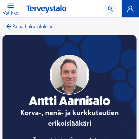
Valikko
Palaa hakutuloksiin
Antti Aarnisalo
Korva-, nenä- ja kurkkutautien
erikoislääkäri