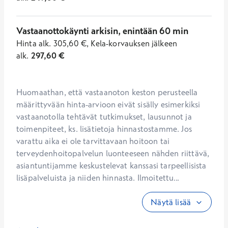
Vastaanottokäynti arkisin, enintään 60 min
Hinta
alk.
305,60
€
,
Kela-korvauksen jälkeen
alk.
297,60
€
Huomaathan, että vastaanoton keston perusteella 
määrittyvään hinta-arvioon eivät sisälly esimerkiksi 
vastaanotolla tehtävät tutkimukset, lausunnot ja 
toimenpiteet, ks. lisätietoja hinnastostamme. Jos 
varattu aika ei ole tarvittavaan hoitoon tai 
terveydenhoitopalvelun luonteeseen nähden riittävä, 
asiantuntijamme keskustelevat kanssasi tarpeellisista 
lisäpalveluista ja niiden hinnasta. Ilmoitettu...
Näytä lisää