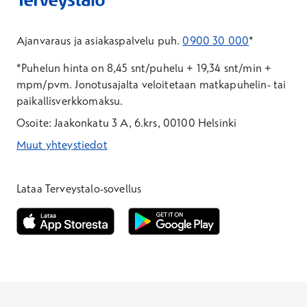
Ajanvaraus ja asiakaspalvelu puh.
0900 30 000
*
*Puhelun hinta on 8,45 snt/puhelu + 19,34 snt/min +
mpm/pvm.
Jonotusajalta veloitetaan matkapuhelin- tai
paikallisverkkomaksu.
Osoite: Jaakonkatu 3 A, 6.krs, 00100 Helsinki
Muut yhteystiedot
*Puhelun hinta on 8,35 snt/puhelu + 19,33 snt/min + mpm/pvm
*Puhelun hinta on matkapuhelinliittymästä 8,35 snt/puhelu + 
Lataa Terveystalo-sovellus
Avautuu uuteen ikkunaan
Avautuu uuteen ikkunaan
Henkilöasiakkaat