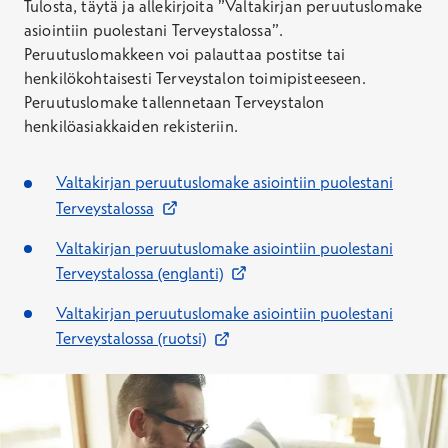
Tulosta, täytä ja allekirjoita ”Valtakirjan peruutuslomake
asiointiin puolestani Terveystalossa”.
Peruutuslomakkeen voi palauttaa postitse tai
henkilökohtaisesti Terveystalon toimipisteeseen.
Peruutuslomake tallennetaan Terveystalon
henkilöasiakkaiden rekisteriin.
Valtakirjan peruutuslomake asiointiin puolestani
Avautuu uuteen ikkunaan
Terveystalossa
Valtakirjan peruutuslomake asiointiin puolestani
Avautuu uuteen ikkunaan
Terveystalossa (englanti)
Valtakirjan peruutuslomake asiointiin puolestani
Avautuu uuteen ikkunaan
Terveystalossa (ruotsi)