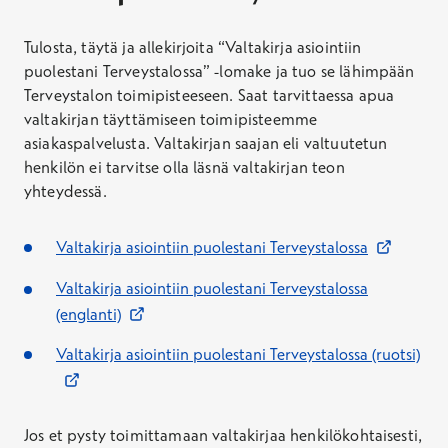
Tulosta, täytä ja allekirjoita “Valtakirja asiointiin
puolestani Terveystalossa” -lomake ja tuo se lähimpään
Terveystalon toimipisteeseen. Saat tarvittaessa apua
valtakirjan täyttämiseen toimipisteemme
asiakaspalvelusta. Valtakirjan saajan eli valtuutetun
henkilön ei tarvitse olla läsnä valtakirjan teon
yhteydessä.
Avautuu uuteen 
Valtakirja asiointiin puolestani Terveystalossa
Valtakirja asiointiin puolestani Terveystalossa
Avautuu uuteen ikkunaan
(englanti)
Avautuu 
Valtakirja asiointiin puolestani Terveystalossa (ruotsi)
Jos et pysty toimittamaan valtakirjaa henkilökohtaisesti,