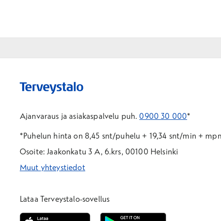
Ajanvaraus ja asiakaspalvelu puh.
0900 30 000
*
*Puhelun hinta on 8,45 snt/puhelu + 19,34 snt/min + m
Osoite: Jaakonkatu 3 A, 6.krs, 00100 Helsinki
Muut yhteystiedot
*Puhelun hinta on 8,35 snt/puhelu + 19,33 snt/min + mpm/
*Puhelun hinta on matkapuhelinliittymästä 8,35 snt/puhelu 
Lataa Terveystalo-sovellus