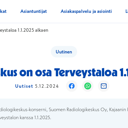
ikat
Asiantuntijat
Asiakaspalvelu ja asiointi
L
eystaloa 1.1.2025 alkaen
Uutinen
kus on osa Terveystaloa 1.
Avautuu uuteen ikkuna
Avautuu uuteen 
Avautuu uu
Uutiset
5.12.2024
iologikeskus-konserni, Suomen Radiologikeskus Oy, Kajaanin
rveystalon kanssa 1.1.2025.