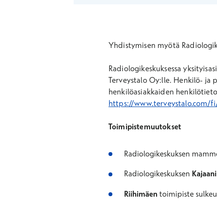
Yhdistymisen myötä Radiologik
Radiologikeskuksessa yksityisas
Terveystalo Oy:lle. Henkilö- ja p
henkilöasiakkaiden henkilötietoj
https://www.terveystalo.com/fi
Toimipistemuutokset
Radiologikeskuksen mammogr
Radiologikeskuksen
Kajaan
Riihimäen
toimipiste sulkeu