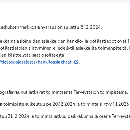
eskuksen verkkoajanvaraus on suljettu 8.12.2024.
iakkaina asioineiden asiakkaiden henkilö- ja potilastiedot ovat 
otilastietojen siirtyminen ei edellytä asiakkailta toimenpiteitä. 
en käsittelystä saat osoitteesta
Avautuu uuteen ikkunaan
/tietosuojaseloste/henkiloasiakkaat
.
afiavaunut jatkavat toimintaansa Terveystalon toimipisteinä.
in
toimipiste sulkeutuu pe 20.12.2024 ja toiminta siirtyy 1.1.2025 
tuu 31.12.2024 ja toiminta jatkuu paikkakunnalla osana Terveyst