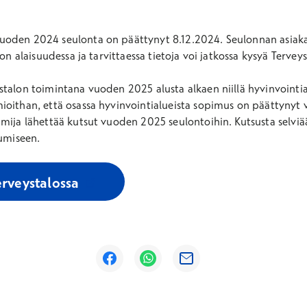
oden 2024 seulonta on päättynyt 8.12.2024. Seulonnan asiakas
lon alaisuudessa ja tarvittaessa tietoja voi jatkossa kysyä Tervey
talon toimintana vuoden 2025 alusta alkaen niillä hyvinvointialu
ioithan, että osassa hyvinvointialueista sopimus on päättynyt
mija lähettää kutsut vuoden 2025 seulontoihin. Kutsusta selviää
rumiseen.
Avautuu uuteen ikkunaan
erveystalossa
Avautuu uuteen ikkunaan
Avautuu uuteen ikkunaan
Avautuu uuteen ikkunaan