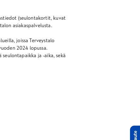
tiedot (seulontakortit, kuvat
stalon asiakaspalvelusta.
eilla, joissa Terveystalo
 vuoden 2024 lopussa.
 seulontapaikka ja -aika, sekä
Palaute