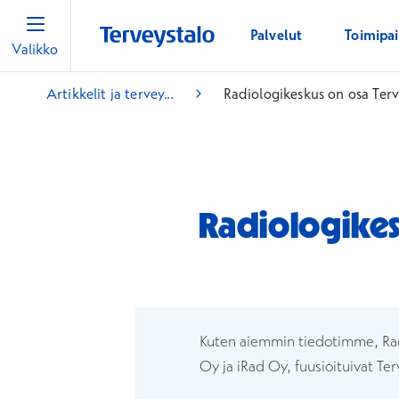
Palvelut
Toimipa
Valikko
Artikkelit ja tervey...
Radiologikeskus on osa Terv
Radiologikes
Kuten aiemmin tiedotimme, Rad
Oy ja iRad Oy, fuusioituivat Te