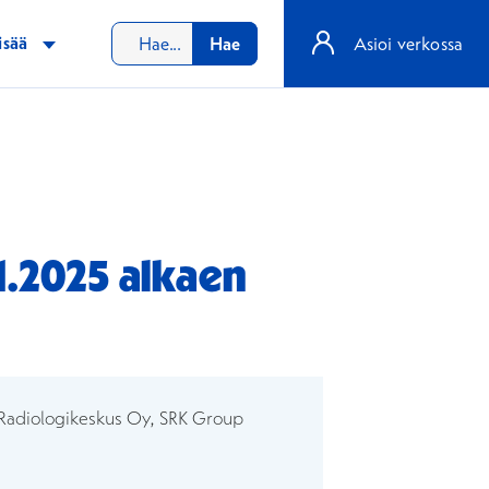
isää
Hae
Asioi verkossa
1.2025 alkaen
an
ikkunaan
teen ikkunaan
 Radiologikeskus Oy, SRK Group