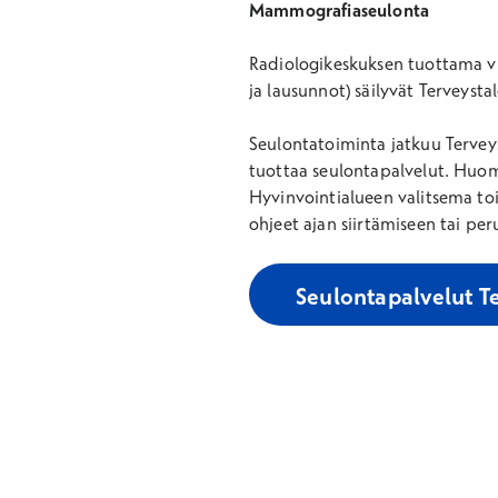
Mammografiaseulonta
Radiologikeskuksen tuottama vu
ja lausunnot) säilyvät Terveysta
Seulontatoiminta jatkuu Terveys
tuottaa seulontapalvelut. Huom
Hyvinvointialueen valitsema toi
ohjeet ajan siirtämiseen tai pe
Seulontapalvelut T