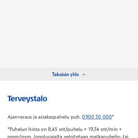
Takaisin ylös
Ajanvaraus ja asiakaspalvelu puh.
0900 30 000
*
*Puhelun hinta on 8,45 snt/puhelu + 19,34 snt/min +
mpm/pvm.
Jonotusajalta veloitetaan matkapuhelin- tai