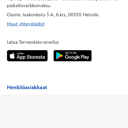
paikallisverkkomaksu.
Osoite: Jaakonkatu 3 A, 6.krs, 00100 Helsinki
Muut yhteystiedot
*Puhelun hinta on 8,35 snt/puhelu + 19,33 snt/min + mpm/pvm
*Puhelun hinta on matkapuhelinliittymästä 8,35 snt/puhelu + 
Lataa Terveystalo-sovellus
Avautuu uuteen ikkunaan
Avautuu uuteen ikkunaan
Henkilöasiakkaat
Hinnasto
Ajanvaraus