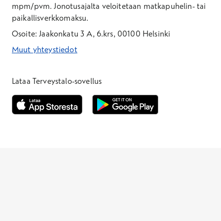
mpm/pvm.
Jonotusajalta veloitetaan matkapuhelin- tai
paikallisverkkomaksu.
Osoite: Jaakonkatu 3 A, 6.krs, 00100 Helsinki
Muut yhteystiedot
*Puhelun hinta on 8,35 snt/puhelu + 19,33 snt/min + mpm/pvm
*Puhelun hinta on matkapuhelinliittymästä 8,35 snt/puhelu + 
Lataa Terveystalo-sovellus
Avautuu uuteen ikkunaan
Avautuu uuteen ikkunaan
Henkilöasiakkaat
Hinnasto
Ajanvaraus