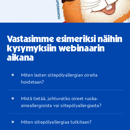
Vastasimme esimeriksi näihin
kysymyksiin webinaarin
aikana
Miten lasten siitepölyallergian oireita
hoidetaan?
Mistä tietää, johtuvatko oireet ruoka-
aineallergioista vai siitepölyallergiasta?
Miten siitepölyallergiaa tutkitaan?