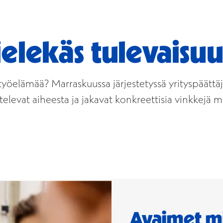
lekäs tulevaisuu
öelämää? Marraskuussa järjestetyssä yrityspäättä
televat aiheesta ja jakavat konkreettisia vinkkejä
Avaimet m