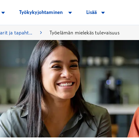
Työkykyjohtaminen
Lisää
rit ja tapaht...
Työelämän mielekäs tulevaisuus