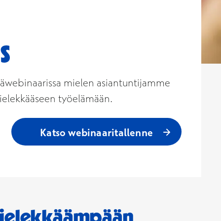
s
jäwebinaarissa mielen asiantuntijamme
 mielekkääseen työelämään.
Katso webinaaritallenne
ielekkäämpään