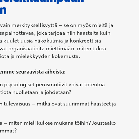
än
 vain merkityksellisyyttä – se on myös mieltä ja
sapainottavaa, joka tarjoaa niin haasteita kuin
a kuulet uusia näkökulmia ja konkreettisia
avat organisaatioita miettimään, miten tukea
tiota ja mielekkyyden kokemusta.
emme seuraavista aiheista:
n psykologiset perusmotiivit voivat toteutua
tiota huolletaan ja johdetaan?
n tulevaisuus
–
mitkä ovat suurimmat haasteet ja
aa
– miten mieli kulkee mukana töihin?
Joustaako
lemmat?