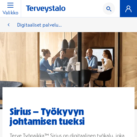
Valikko
Digitaaliset palvelu...
Sirius – Työkyvyn
johtamisen tueksi
Terve Työpaikka™ Sirius on digitaalinen työkalu, joka