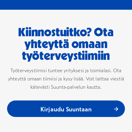
Kiinnostuitko? Ota
yhteyttä omaan
työterveystiimiin
Työterveystiimisi tuntee yrityksesi ja toimialasi. Ota
yhteyttä omaan tiimiisi ja kysy lisää. Voit laittaa viestiä
kätevästi Suunta-palvelun kautta.
Kirjaudu Suuntaan