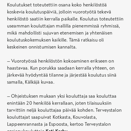
Koulutukset toteutettiin osana koko henkilöstöä
koskevia koulutuspäiviä, jolloin vuorotyötä tekevä
henkilöstö saatiin kerralla paikalle. Koulutus toteutettiin
useamman kouluttajan mallilla pienemmissä ryhmissä,
mikä mahdollisti sujuvan etenemisen ja yhtenäisen
koulutuskokemuksen kaikille. Tämä ratkaisu oli
keskeinen onnistumisen kannalta.
– Vuorotyössä henkilöstön kokoaminen erikseen on
haastavaa. Kun porukka saadaan kerralla yhteen, on
järkevää hyödyntää tilanne ja järjestää koulutus siinä
samalla, Kälkäjä kuvaa.
– Ohjeistuksen mukaan yksi kouluttaja saa kouluttaa
enintään 20 henkilöä kerrallaan, joten tilaisuuksiin
tarvittiin neljä kouluttajaa päivää kohden. Terveystalon
kouluttajat saapuivat Kotkasta, Kouvolasta,
Lappeenrannasta ja Espoosta, kertoo Terveystalon