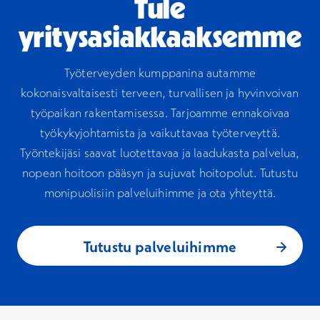
Tule
yritysasiakkaaksemme
Työterveyden kumppanina autamme
kokonaisvaltaisesti terveen, turvallisen ja hyvinvoivan
työpaikan rakentamisessa. Tarjoamme ennakoivaa
työkykyjohtamista ja vaikuttavaa työterveyttä.
Työntekijäsi saavat luotettavaa ja laadukasta palvelua,
nopean hoitoon pääsyn ja sujuvat hoitopolut. Tutustu
monipuolisiin palveluihimme ja ota yhteyttä.
Tutustu palveluihimme