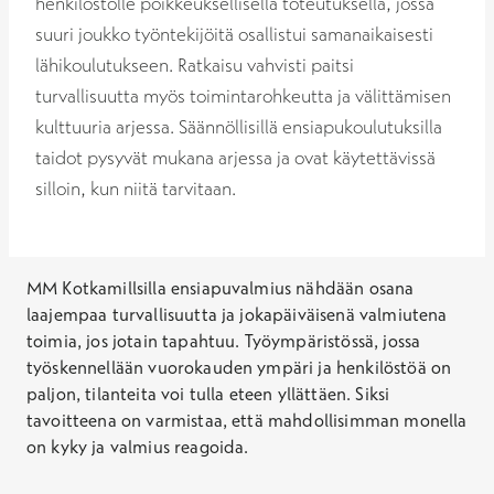
henkilöstölle poikkeuksellisella toteutuksella, jossa
suuri joukko työntekijöitä osallistui samanaikaisesti
lähikoulutukseen. Ratkaisu vahvisti paitsi
turvallisuutta myös toimintarohkeutta ja välittämisen
kulttuuria arjessa. Säännöllisillä ensiapukoulutuksilla
taidot pysyvät mukana arjessa ja ovat käytettävissä
silloin, kun niitä tarvitaan.
MM Kotkamillsilla ensiapuvalmius nähdään osana
laajempaa turvallisuutta ja jokapäiväisenä valmiutena
toimia, jos jotain tapahtuu. Työympäristössä, jossa
työskennellään vuorokauden ympäri ja henkilöstöä on
paljon, tilanteita voi tulla eteen yllättäen. Siksi
tavoitteena on varmistaa, että mahdollisimman monella
on kyky ja valmius reagoida.