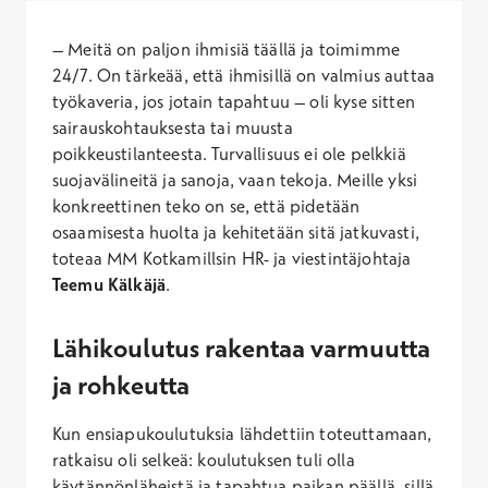
– Meitä on paljon ihmisiä täällä ja toimimme
24/7. On tärkeää, että ihmisillä on valmius auttaa
työkaveria, jos jotain tapahtuu – oli kyse sitten
sairauskohtauksesta tai muusta
poikkeustilanteesta. Turvallisuus ei ole pelkkiä
suojavälineitä ja sanoja, vaan tekoja. Meille yksi
konkreettinen teko on se, että pidetään
osaamisesta huolta ja kehitetään sitä jatkuvasti,
toteaa MM Kotkamillsin HR- ja viestintäjohtaja
Teemu Kälkäjä
.
Lähikoulutus rakentaa varmuutta
ja rohkeutta
Kun ensiapukoulutuksia lähdettiin toteuttamaan,
ratkaisu oli selkeä: koulutuksen tuli olla
käytännönläheistä ja tapahtua paikan päällä, sillä