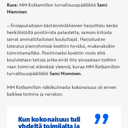
Kuva:
MM Kotkamillsin turvallisuuspäällikkö
Sami
Nieminen
– Ensiaputaitojen käytännönläheinen harjoittelu keräsi
henkilöstöltä positiivista palautetta, samoin kiitosta
saivat ammattitaitoiset kouluttajat. Harjoitusten
toteutus pienryhmissä koettiin hyväksi, mukavaksikin
toimintamalliksi. Positiiviseksi koettiin myös että
koulutetaan taitoja jotka eivät liity ainoastaan työhön
vaan toimivat elämässä yleensä, kuvaa MM Kotkamillsin
turvallisuuspäällikkö
Sami Nieminen
.
MM Kotkamillsin näkökulmasta kokonaisuus oli ennen
kaikkea toimiva ja vaivaton.
”
Kun kokonaisuus tuli
yhdeltä toimijalta ja