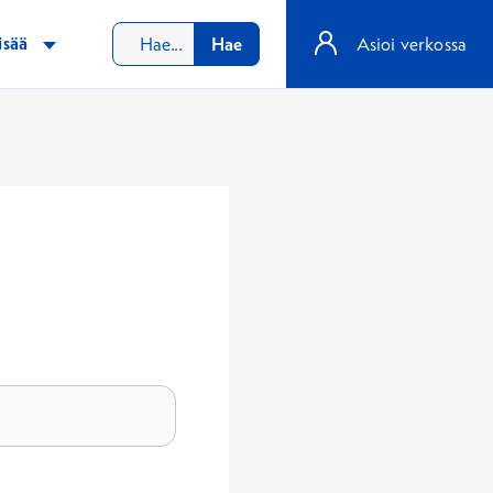
isää
Hae
Asioi verkossa
at hakukenttään.