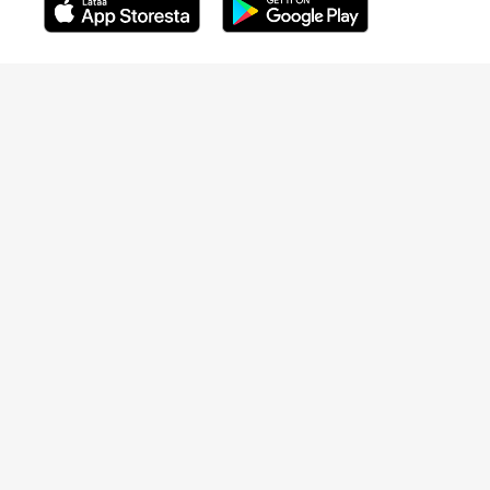
Avautuu uuteen ikkunaan
Avautuu uuteen ikkunaan
Henkilöasiakkaat
Hinnasto
Ajanvaraus
Toimipaikat
Asiantuntijat
Anna palautetta