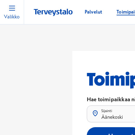
Palvelut
Toimipa
Valikko
Toimi
Hae toimipaikkaa ni
Sijainti
Äänekoski
Tulokset päivittyvät, k