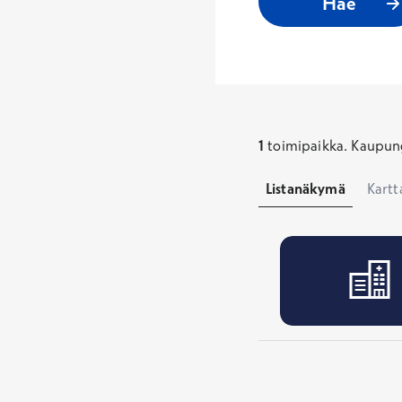
Hae
1
toimipaikka
.
Kaupung
Listanäkymä
Kart