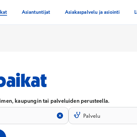
ikat
Asiantuntijat
Asiakaspalvelu ja asiointi
L
paikat
men, kaupungin tai palveluiden perusteella.
Palvelu
un kirjoitat hakukenttään.
Tulokset päivittyvät, kun kirjoit