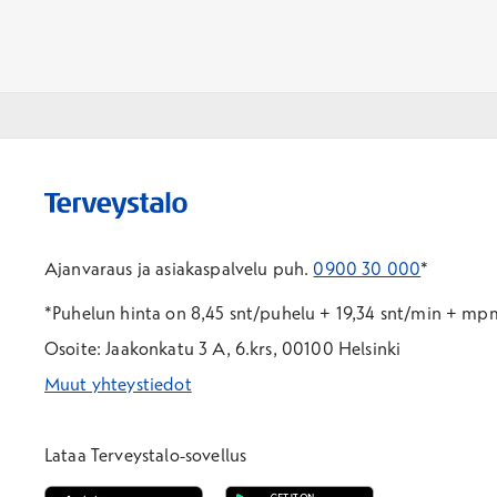
Ajanvaraus ja asiakaspalvelu puh.
0900 30 000
*
*Puhelun hinta on 8,45 snt/puhelu + 19,34 snt/min + m
Osoite: Jaakonkatu 3 A, 6.krs, 00100 Helsinki
Muut yhteystiedot
*Puhelun hinta on 8,35 snt/puhelu + 19,33 snt/min + mpm/
*Puhelun hinta on matkapuhelinliittymästä 8,35 snt/puhelu 
Lataa Terveystalo-sovellus