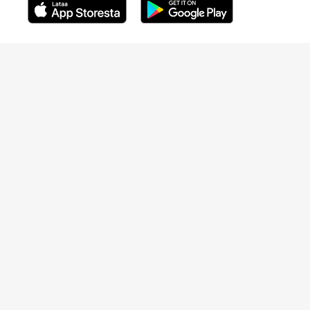
Avautuu uuteen ikkunaan
Avautuu uuteen ikkunaan
Henkilöasiakkaat
Hinnasto
Ajanvaraus
Toimipaikat
Asiantuntijat
Anna palautetta