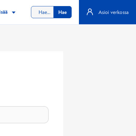
isää
Hae
Asioi verkossa
at hakukenttään.