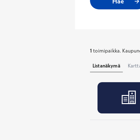
Hae
1
toimipaikka
.
Kaupung
Listanäkymä
Kart