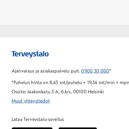
Ajanvaraus ja asiakaspalvelu puh.
0900 30 000
*
*Puhelun hinta on 8,45 snt/puhelu + 19,34 snt/min + m
Osoite: Jaakonkatu 3 A, 6.krs, 00100 Helsinki
Muut yhteystiedot
*Puhelun hinta on 8,35 snt/puhelu + 19,33 snt/min + mpm/
*Puhelun hinta on matkapuhelinliittymästä 8,35 snt/puhelu 
Lataa Terveystalo-sovellus