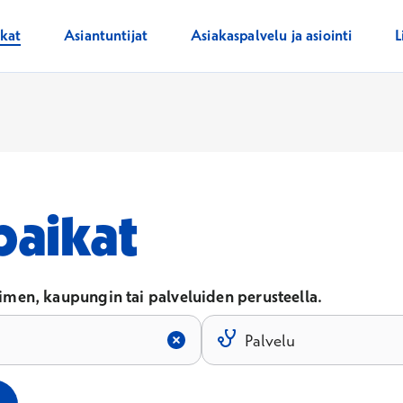
ikat
Asiantuntijat
Asiakaspalvelu ja asiointi
L
paikat
men, kaupungin tai palveluiden perusteella.
Palvelu
un kirjoitat hakukenttään.
Tulokset päivittyvät, kun kirjoit