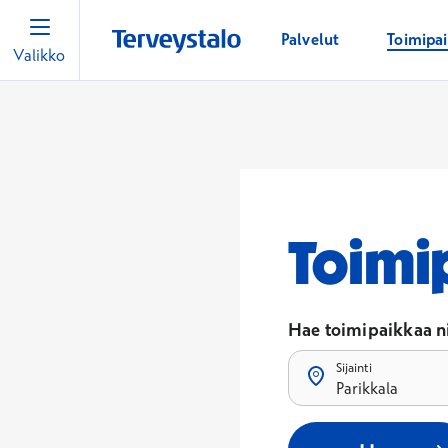
Palvelut
Toimipa
Valikko
Toimi
Hae toimipaikkaa ni
Sijainti
Parikkala
Tulokset päivittyvät, k