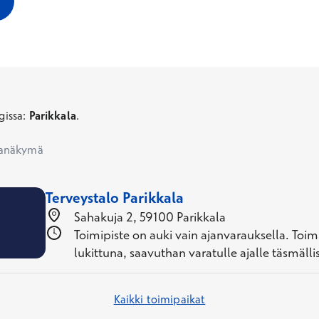
issa
:
Parikkala
.
tanäkymä
Terveystalo Parikkala
Sahakuja 2, 59100 Parikkala
Toimipiste on auki vain ajanvarauksella. Toim
lukittuna, saavuthan varatulle ajalle täsmällise
Kaikki toimipaikat