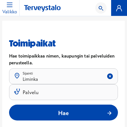
Valikko
Toimipaikat
Hae toimipaikkaa nimen, kaupungin tai palveluiden
perusteella.
Sijainti
Liminka
Tulokset päivittyvät, kun kirjoitat hakukenttään.
Palvelu
Tulokset päivittyvät, kun kirjoitat hakukenttään.
Hae