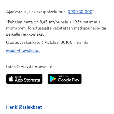
Ajanvaraus ja asiakaspalvelu puh.
0900 30 000
*
*Puhelun hinta on 8,45 snt/puhelu + 19,34 snt/min +
mpm/pvm.
Jonotusajalta veloitetaan matkapuhelin- tai
paikallisverkkomaksu.
Osoite: Jaakonkatu 3 A, 6.krs, 00100 Helsinki
Muut yhteystiedot
*Puhelun hinta on 8,35 snt/puhelu + 19,33 snt/min + mpm/pvm
*Puhelun hinta on matkapuhelinliittymästä 8,35 snt/puhelu + 
Lataa Terveystalo-sovellus
Avautuu uuteen ikkunaan
Avautuu uuteen ikkunaan
Henkilöasiakkaat