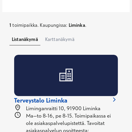
1
toimipaikka
.
Kaupungissa
:
Liminka
.
Listanäkymä
Karttanäkymä
Terveystalo Liminka
Liminganraitti 10, 91900 Liminka
Ma–to 8-16, pe 8-15. Toimipaikassa ei
ole asiakaspalvelupistettä. Tavoitat
asiakaspalvelun osoitteesta: