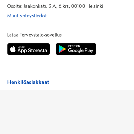
Osoite: Jaakonkatu 3 A, 6.krs, 00100 Helsinki
Muut yhteystiedot
*Puhelun hinta on 8,35 snt/puhelu + 19,33 snt/min + mpm/pvm
*Puhelun hinta on matkapuhelinliittymästä 8,35 snt/puhelu + 
Lataa Terveystalo-sovellus
Avautuu uuteen ikkunaan
Avautuu uuteen ikkunaan
Henkilöasiakkaat
Hinnasto
Ajanvaraus
Toimipaikat