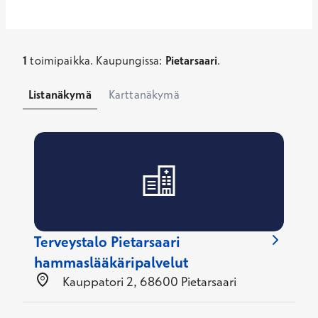
1
toimipaikka
.
Kaupungissa
:
Pietarsaari
.
Listanäkymä
Karttanäkymä
Terveystalo Pietarsaari
hammaslääkäripalvelut
Kauppatori 2, 68600 Pietarsaari