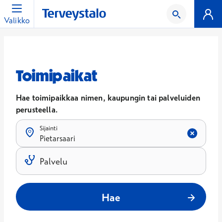
Valikko
Toimipaikat
Hae toimipaikkaa nimen, kaupungin tai palveluiden
perusteella.
Sijainti
Pietarsaari
Tulokset päivittyvät, kun kirjoitat hakukenttään.
Palvelu
Tulokset päivittyvät, kun kirjoitat hakukenttään.
Hae