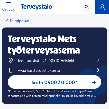
Valikko
Toimipaikat
Terveystalo Nets
työterveysasema
Teollisuuskatu 21, 00510 Helsinki
Avaa karttasovelluksessa
Avautuu uuteen ikkunaan
Soita 0900 30 000*
*Puhelun hinta on 8,35 snt/puhelu + 19,33 snt/min + mpm/pvm.
Jonotusajalta veloitetaan matkapuhelin- tai paikallisverkkomaksu.