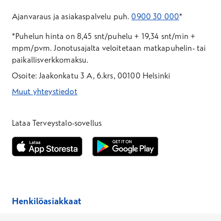
Ajanvaraus ja asiakaspalvelu puh.
0900 30 000
*
*Puhelun hinta on 8,45 snt/puhelu + 19,34 snt/min +
mpm/pvm.
Jonotusajalta veloitetaan matkapuhelin- tai
paikallisverkkomaksu.
Osoite: Jaakonkatu 3 A, 6.krs, 00100 Helsinki
Muut yhteystiedot
*Puhelun hinta on 8,35 snt/puhelu + 19,33 snt/min + mpm/pvm
*Puhelun hinta on matkapuhelinliittymästä 8,35 snt/puhelu + 
Lataa Terveystalo-sovellus
Avautuu uuteen ikkunaan
Avautuu uuteen ikkunaan
Henkilöasiakkaat