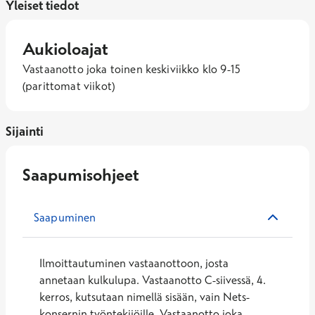
Yleiset tiedot
Aukioloajat
Vastaanotto joka toinen keskiviikko klo 9-15 
(parittomat viikot)
Sijainti
Saapumisohjeet
Saapuminen
Ilmoittautuminen vastaanottoon, josta
annetaan kulkulupa. Vastaanotto C-siivessä, 4.
kerros, kutsutaan nimellä sisään, vain Nets-
konsernin työntekijöille. Vastaanotto joka