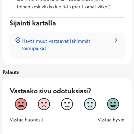
toinen keskiviikko klo 9-15 (parittomat viikot)
Sijainti kartalla
Näytä muut vastaavat lähimmät
toimipaikat
Palaute
Vastaako sivu odotuksiasi?
Vastaako sivu odotuksiasi?
1
2
3
4
5
Vastaa huonosti
Vastaa hy
1 -
—
5 -
Vastaa huonosti
Vastaa hyvin