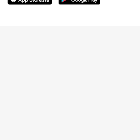
Avautuu uuteen ikkunaan
Avautuu uuteen ikkunaan
Henkilöasiakkaat
Hinnasto
Ajanvaraus
Toimipaikat
Asiantuntijat
Anna palautetta
Ajan peruutus