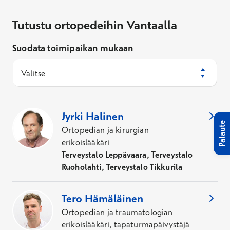
Tutustu ortopedeihin Vantaalla
Suodata toimipaikan mukaan
Valitse
13
Asiantuntijaa
,
Kaupunki
:
Vantaa
Jyrki
Halinen
Palaute
Ortopedian ja kirurgian
erikoislääkäri
Terveystalo Leppävaara, Terveystalo
Ruoholahti, Terveystalo Tikkurila
Tero
Hämäläinen
Ortopedian ja traumatologian
erikoislääkäri, tapaturmapäivystäjä