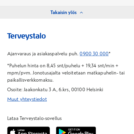
Takaisin ylös
Ajanvaraus ja asiakaspalvelu puh.
0900 30 000
*
*Puhelun hinta on 8,45 snt/puhelu + 19,34 snt/min +
mpm/pvm.
Jonotusajalta veloitetaan matkapuhelin- tai
paikallisverkkomaksu.
Osoite: Jaakonkatu 3 A, 6.krs, 00100 Helsinki
Muut yhteystiedot
*Puhelun hinta on 8,35 snt/puhelu + 19,33 snt/min + mpm/pvm
*Puhelun hinta on matkapuhelinliittymästä 8,35 snt/puhelu + 
Lataa Terveystalo-sovellus