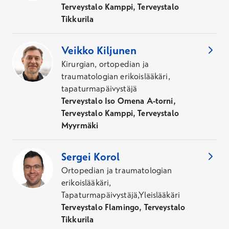
Terveystalo Kamppi, Terveystalo
Tikkurila
Veikko
Kiljunen
Kirurgian, ortopedian ja
traumatologian erikoislääkäri,
tapaturmapäivystäjä
Terveystalo Iso Omena A-torni,
Terveystalo Kamppi, Terveystalo
Myyrmäki
Sergei
Korol
Ortopedian ja traumatologian
erikoislääkäri,
Tapaturmapäivystäjä,Yleislääkäri
Terveystalo Flamingo, Terveystalo
Tikkurila