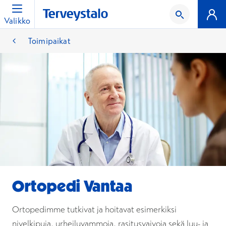
Valikko
Toimipaikat
Ortopedi Vantaa
Ortopedimme tutkivat ja hoitavat esimerkiksi
nivelkipuja, urheiluvammoja, rasitusvaivoja sekä luu- ja