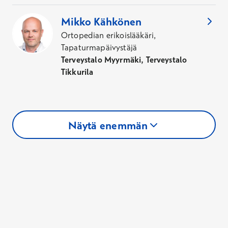
Mikko
Kähkönen
Ortopedian erikoislääkäri,
Tapaturmapäivystäjä
Terveystalo Myyrmäki, Terveystalo
Tikkurila
Näytä enemmän