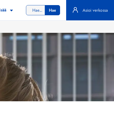
isää
Hae
Asioi verkossa