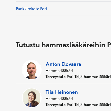
Punkkirokote Pori
Tutustu hammaslääkäreihin P
10
Asiantuntijaa
,
Kaupunki
:
Pori
Anton
Elovaara
Hammaslääkäri
Terveystalo Pori Teljä hammaslääkäri
Tiia
Heinonen
Hammaslääkäri
Terveystalo Pori Teljä hammaslääkäri