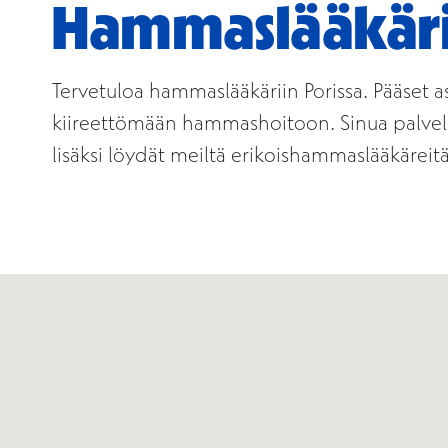
Hammaslääkäri
Tervetuloa hammaslääkäriin Porissa. Pääset as
kiireettömään hammashoitoon. Sinua palvele
lisäksi löydät meiltä erikoishammaslääkäreitä