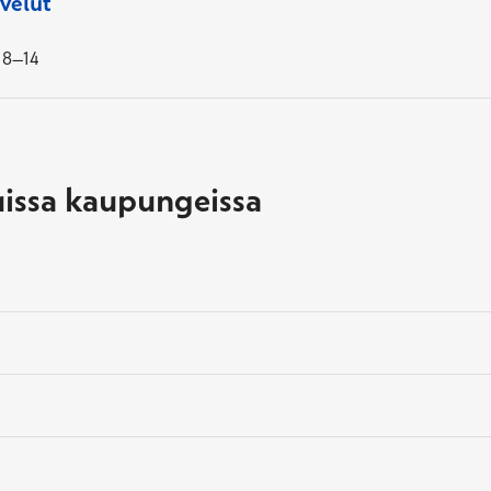
velut
 8–14
issa kaupungeissa