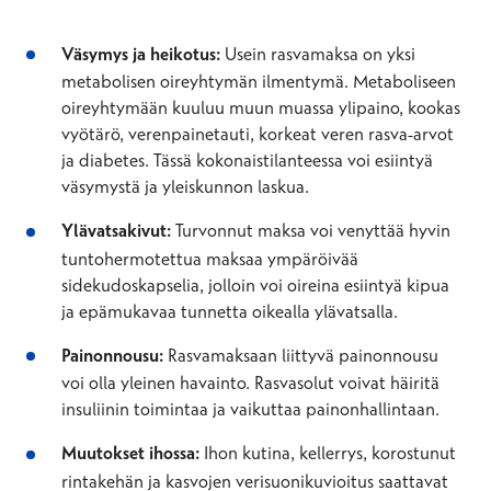
Väsymys ja heikotus:
Usein rasvamaksa on yksi
metabolisen oireyhtymän ilmentymä. Metaboliseen
oireyhtymään kuuluu muun muassa ylipaino, kookas
vyötärö, verenpainetauti, korkeat veren rasva-arvot
ja diabetes. Tässä kokonaistilanteessa voi esiintyä
väsymystä ja yleiskunnon laskua.
Ylävatsakivut:
Turvonnut maksa voi venyttää hyvin
tuntohermotettua maksaa ympäröivää
sidekudoskapselia, jolloin voi oireina esiintyä kipua
ja epämukavaa tunnetta oikealla ylävatsalla.
Painonnousu:
Rasvamaksaan liittyvä painonnousu
voi olla yleinen havainto. Rasvasolut voivat häiritä
insuliinin toimintaa ja vaikuttaa painonhallintaan.
Muutokset ihossa:
Ihon kutina, kellerrys, korostunut
rintakehän ja kasvojen verisuonikuvioitus saattavat