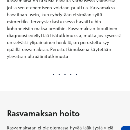
Rasvamaksa on tärkeää havaita varhaisessa vaiheessa,
jotta sen etenemiseen voidaan puuttua. Rasvamaksa
havaitaan usein, kun ryhdytään etsimään syitä
esimerkiksi terveystarkastuksessa havaittuihin
kohonneisiin maksa-arvoihin. Rasvamaksan lopullinen
diagnoosi edellyttää lisätutkimuksia, mutta jos kyseessä
on selvästi ylipainoinen henkilö, on perusteltu syy
epäillä rasvamaksaa. Perustutkimuksena käytetään
ylävatsan ultraäänitutkimusta.
Rasvamaksan hoito
Rasvamaksaan ei ole olemassa hyvää lääkitystä vielä