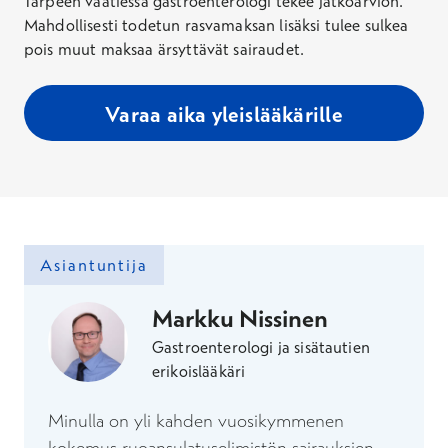
Tarpeen vaatiessa gastroenterologi tekee jatkoarvion.
Mahdollisesti todetun rasvamaksan lisäksi tulee sulkea
pois muut maksaa ärsyttävät sairaudet.
Varaa aika yleislääkärille
Asiantuntija
Markku Nissinen
Gastroenterologi ja sisätautien
erikoislääkäri
Minulla on yli kahden vuosikymmenen
kokemus ruoansulatuselimistön sairauksien