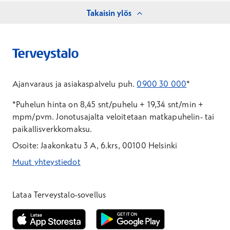
Takaisin ylös
Ajanvaraus ja asiakaspalvelu puh.
0900 30 000
*
*Puhelun hinta on 8,45 snt/puhelu + 19,34 snt/min +
mpm/pvm.
Jonotusajalta veloitetaan matkapuhelin- tai
paikallisverkkomaksu.
Osoite: Jaakonkatu 3 A, 6.krs, 00100 Helsinki
Muut yhteystiedot
*Puhelun hinta on 8,35 snt/puhelu + 19,33 snt/min + mpm/pvm
*Puhelun hinta on matkapuhelinliittymästä 8,35 snt/puhelu + 
Lataa Terveystalo-sovellus