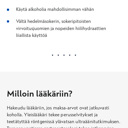
Käytä alkoholia mahdollisimman vähän
Vältä hedelmäsokerin, sokeripitoisten
virvoitusjuomien ja nopeiden hiilihydraattien
liiallista käyttöä
Milloin lääkäriin?
Hakeudu lääkäriin, jos maksa-arvot ovat jatkuvasti
koholla. Yleislääkäri tekee perusselvitykset ja
teetätyttää röntgenissä ylävatsan ultraäänitutkimuksen.