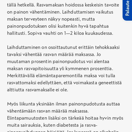
Palaute
tällä hetkellä. Rasvamaksan hoidossa keskeisin tavoite
on painon vähentäminen. Laihduttamisen vaikutus
maksan terveyteen näkyy nopeasti, mutta
painonpudotuksen olisi kuitenkin hyvä tapahtua
hallitusti. Sopiva vauhti on 1—2 kiloa kuukaudessa.
Laihduttaminen on osoittautunut erittäin tehokkaaksi
tavaksi vähentää rasvan määrää maksassa. Jo
muutaman prosentin painonpudotus voi alentaa
maksan rasvapitoisuutta yli kymmenen prosenttia.
Merkittävällä elämäntaparemontilla maksa voi tulla
rasvattomaksi edellyttäen, että voimakasta geneettistä
alttiutta rasvamaksalle ei ole.
Myös liikunta yksinään ilman painonpudotusta auttaa
vähentämään rasvan määrää maksassa.
Elintapamuutosten lisäksi on tärkeää hoitaa hyvin myös
muita sairauksia, kuten diabetesta ja rasva-
aineenvaihdunnan häiriöitä. Jos kyseessä on alkoholin