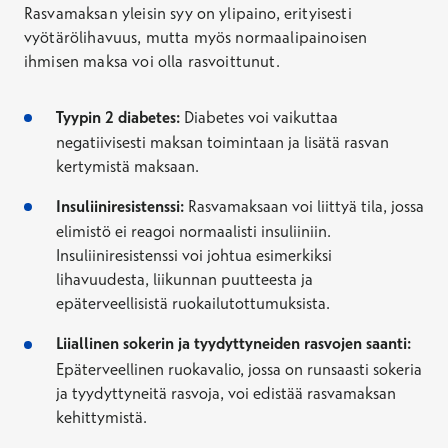
Rasvamaksan yleisin syy on ylipaino, erityisesti
vyötärölihavuus, mutta myös normaalipainoisen
ihmisen maksa voi olla rasvoittunut.
Tyypin 2 diabetes:
Diabetes voi vaikuttaa
negatiivisesti maksan toimintaan ja lisätä rasvan
kertymistä maksaan.
Insuliiniresistenssi:
Rasvamaksaan voi liittyä tila, jossa
elimistö ei reagoi normaalisti insuliiniin.
Insuliiniresistenssi voi johtua esimerkiksi
lihavuudesta, liikunnan puutteesta ja
epäterveellisistä ruokailutottumuksista.
Liiallinen sokerin ja tyydyttyneiden rasvojen saanti:
Epäterveellinen ruokavalio, jossa on runsaasti sokeria
ja tyydyttyneitä rasvoja, voi edistää rasvamaksan
kehittymistä.