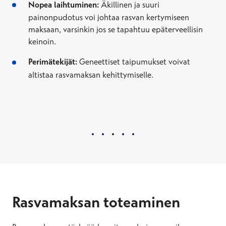
Nopea laihtuminen:
Äkillinen ja suuri
painonpudotus voi johtaa rasvan kertymiseen
maksaan, varsinkin jos se tapahtuu epäterveellisin
keinoin.
Perimätekijät:
Geneettiset taipumukset voivat
altistaa rasvamaksan kehittymiselle.
Rasvamaksan toteaminen