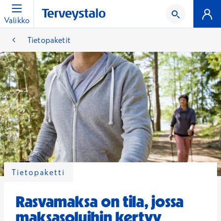
Valikko
Tietopaketit
Tietopaketti
Rasvamaksa on tila, jossa
maksasoluihin kertyy