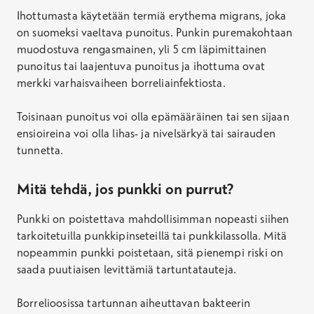
Ihottumasta käytetään termiä erythema migrans, joka
on suomeksi vaeltava punoitus. Punkin puremakohtaan
muodostuva rengasmainen, yli 5 cm läpimittainen
punoitus tai laajentuva punoitus ja ihottuma ovat
merkki varhaisvaiheen borreliainfektiosta.
Toisinaan punoitus voi olla epämääräinen tai sen sijaan
ensioireina voi olla lihas- ja nivelsärkyä tai sairauden
tunnetta.
Mitä tehdä, jos punkki on purrut?
Punkki on poistettava mahdollisimman nopeasti siihen
tarkoitetuilla punkkipinseteillä tai punkkilassolla. Mitä
nopeammin punkki poistetaan, sitä pienempi riski on
saada puutiaisen levittämiä tartuntatauteja.
Borrelioosissa tartunnan aiheuttavan bakteerin