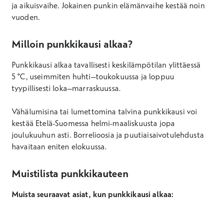
ja aikuisvaihe. Jokainen punkin elämänvaihe kestää noin
vuoden.
Milloin punkkikausi alkaa?
Punkkikausi alkaa tavallisesti keskilämpötilan ylittäessä
5 °C, useimmiten huhti–toukokuussa ja loppuu
tyypillisesti loka–marraskuussa.
Vähälumisina tai lumettomina talvina punkkikausi voi
kestää Etelä-Suomessa helmi-maaliskuusta jopa
joulukuuhun asti. Borrelioosia ja puutiaisaivotulehdusta
havaitaan eniten elokuussa.
Muistilista punkkikauteen
Muista seuraavat asiat, kun punkkikausi alkaa: