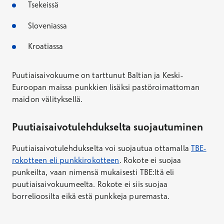
Tsekeissä
Sloveniassa
Kroatiassa
Puutiaisaivokuume on tarttunut Baltian ja Keski-
Euroopan maissa punkkien lisäksi pastöroimattoman
maidon välityksellä.
Puutiaisaivotulehdukselta suojautuminen
Puutiaisaivotulehdukselta voi suojautua ottamalla
TBE-
rokotteen eli punkkirokotteen
. Rokote ei suojaa
punkeilta, vaan nimensä mukaisesti TBE:ltä eli
puutiaisaivokuumeelta. Rokote ei siis suojaa
borrelioosilta eikä estä punkkeja puremasta.