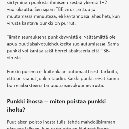
siirtyminen punkista ihmiseen kestää yleensä 1−2
vuorokautta. Sen sijaan TBE-virus tarttuu jo
muutamassa minuutissa, eli käytännössä lähes heti, kun
virusta kantava punkki on purrut.
Tämän seurauksena punkkisyynistä ei välttämättä ole
apua puutiaisaivotulehdukselta suojautumisessa. Sama
punkki voi kantaa sekä borreliabakteeria että TBE-
virusta.
Punkin purema ei kuitenkaan automaattisesti tarkoita,
että on saanut jonkin taudin. Kaikki punkit eivät kanna
borreliabakteeria tai puutiaisaivokuumevirusta.
Punkki ihossa – miten poistaa punkki
iholta?
Puutiaisen poisto ihosta tulisi tehdä mahdollisimman
pian sen jälkeen, kun vartalosta on löytynyt ihoon