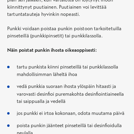
kiinnittynyt puutiainen. Puutiainen voi levittää
tartuntatauteja hyvinkin nopeasti.
Punkki voidaan poistaa punkin poistoon tarkoitetuilla
pinseteillä (punkkipinsetit) tai punkkilassolla.
Näin poistat punkin ihosta oikeaoppisesti:
tartu punkista kiinni pinseteillä tai punkkilassolla
mahdollisimman läheltä ihoa
vedä punkkia suoraan ihosta ylöspäin hitaasti ja
varovasti desinfioi puremakohta desinfiointiaineella
tai saippualla ja vedellä
jos punkki ei irtoa kokonaan, odota muutama päivä
poista punkin jäänteet pinseteillä tai desinfioidulla
neulalla