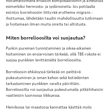
hoitamattomana erilaisiin komplikaatioihin ja aiheuttaa
esimerkiksi hermosto- ja sydänoireita. Jos potilaalla
esiintyy borrelioosiin liittyvää erythema migrans -
ihottumaa, lähdetään taudin mahdollisuutta tutkimaan
ja hoitamaan ilman muita oireita tai altistusta.
Miten borrelioosilta voi suojautua?
Punkin pureman tunnistaminen ja oikea-aikainen
hoitaminen on ensiarvoisen tärkeää, sillä TBE-rokote ei
suojaa punkkien levittämältä borrelioosilta.
Borrelioosin ehkäisyssä tärkeää on peittävä
pukeutuminen ja oman kehon sekä kotieläinten
tarkastaminen punkkien varalta päivittäin.
Borrelioosilta voi suojautua pukeutumalla pitkähihaisiin
vaatteisiin luonnossa liikkuessa.
Heinikossa tai maastossa kannattaa käyttää myös