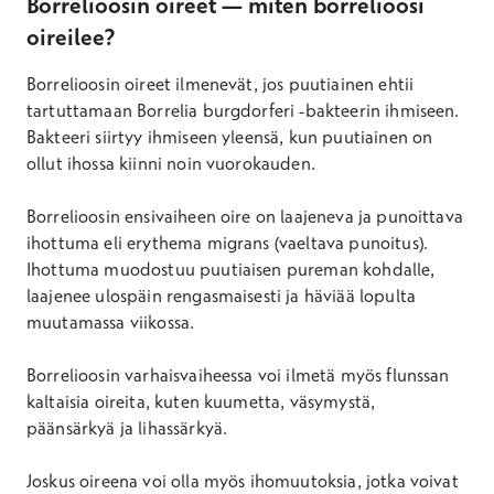
Borrelioosin oireet — miten borrelioosi
oireilee?
Borrelioosin oireet ilmenevät, jos puutiainen ehtii
tartuttamaan Borrelia burgdorferi -bakteerin ihmiseen.
Bakteeri siirtyy ihmiseen yleensä, kun puutiainen on
ollut ihossa kiinni noin vuorokauden.
Borrelioosin ensivaiheen oire on laajeneva ja punoittava
ihottuma eli erythema migrans (vaeltava punoitus).
Ihottuma muodostuu puutiaisen pureman kohdalle,
laajenee ulospäin rengasmaisesti ja häviää lopulta
muutamassa viikossa.
Borrelioosin varhaisvaiheessa voi ilmetä myös flunssan
kaltaisia oireita, kuten kuumetta, väsymystä,
päänsärkyä ja lihassärkyä.
Joskus oireena voi olla myös ihomuutoksia, jotka voivat