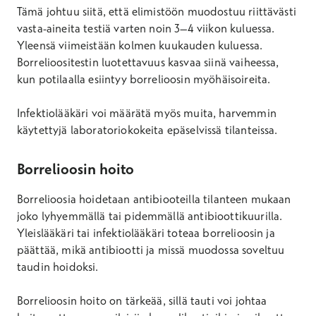
Tämä johtuu siitä, että elimistöön muodostuu riittävästi
vasta-aineita testiä varten noin 3–4 viikon kuluessa.
Yleensä viimeistään kolmen kuukauden kuluessa.
Borrelioositestin luotettavuus kasvaa siinä vaiheessa,
kun potilaalla esiintyy borrelioosin myöhäisoireita.
Infektiolääkäri voi määrätä myös muita, harvemmin
käytettyjä laboratoriokokeita epäselvissä tilanteissa.
Borrelioosin hoito
Borrelioosia hoidetaan antibiooteilla tilanteen mukaan
joko lyhyemmällä tai pidemmällä antibioottikuurilla.
Yleislääkäri tai infektiolääkäri toteaa borrelioosin ja
päättää, mikä antibiootti ja missä muodossa soveltuu
taudin hoidoksi.
Borrelioosin hoito on tärkeää, sillä tauti voi johtaa