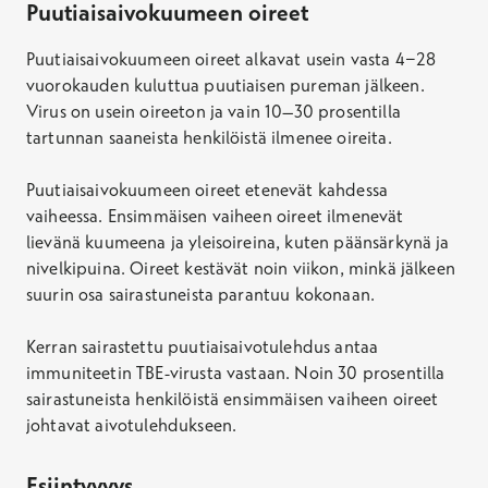
Puutiaisaivokuumeen oireet
Puutiaisaivokuumeen oireet alkavat usein vasta 4−28
vuorokauden kuluttua puutiaisen pureman jälkeen.
Virus on usein oireeton ja vain 10–30 prosentilla
tartunnan saaneista henkilöistä ilmenee oireita.
Puutiaisaivokuumeen oireet etenevät kahdessa
vaiheessa. Ensimmäisen vaiheen oireet ilmenevät
lievänä kuumeena ja yleisoireina, kuten päänsärkynä ja
nivelkipuina. Oireet kestävät noin viikon, minkä jälkeen
suurin osa sairastuneista parantuu kokonaan.
Kerran sairastettu puutiaisaivotulehdus antaa
immuniteetin TBE-virusta vastaan. Noin 30 prosentilla
sairastuneista henkilöistä ensimmäisen vaiheen oireet
johtavat aivotulehdukseen.
Esiintyvyys