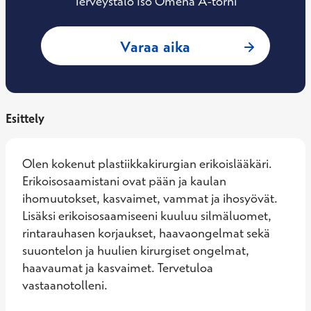
Terveystalo Iso Omena A-torni
: Tommy Wilkman, P
Varaa aika
Esittely
Olen kokenut plastiikkakirurgian erikoislääkäri. 
Erikoisosaamistani ovat pään ja kaulan 
ihomuutokset, kasvaimet, vammat ja ihosyövät. 
Lisäksi erikoisosaamiseeni kuuluu silmäluomet, 
rintarauhasen korjaukset, haavaongelmat sekä 
suuontelon ja huulien kirurgiset ongelmat, 
haavaumat ja kasvaimet. Tervetuloa 
vastaanotolleni.