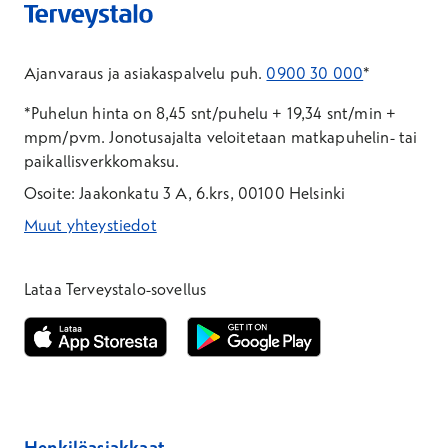
Ajanvaraus ja asiakaspalvelu puh.
0900 30 000
*
*Puhelun hinta on 8,45 snt/puhelu + 19,34 snt/min +
mpm/pvm.
Jonotusajalta veloitetaan matkapuhelin- tai
paikallisverkkomaksu.
Osoite: Jaakonkatu 3 A, 6.krs, 00100 Helsinki
Muut yhteystiedot
*Puhelun hinta on 8,35 snt/puhelu + 19,33 snt/min + mpm/pvm
*Puhelun hinta on matkapuhelinliittymästä 8,35 snt/puhelu + 
Lataa Terveystalo-sovellus
Avautuu uuteen ikkunaan
Avautuu uuteen ikkunaan
Henkilöasiakkaat