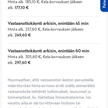
Palaute
Hinta
alk.
185,10
€
,
Kela-korvauksen jälkeen
alk.
177,10
€
Vastaanottokäynti arkisin, enintään 45 min
Hinta
alk.
257,60
€
,
Kela-korvauksen jälkeen
alk.
249,60
€
Vastaanottokäynti arkisin, enintään 60 min
Hinta
alk.
305,60
€
,
Kela-korvauksen jälkeen
alk.
297,60
€
Huomaathan, että vastaanoton keston perusteella 
määrittyvään hinta-arvioon eivät sisälly esimerkiksi 
vastaanotolla tehtävät tutkimukset, lausunnot ja 
toimenpiteet, ks. lisätietoja hinnastostamme. Jos 
varattu aika ei ole tarvittavaan hoitoon tai 