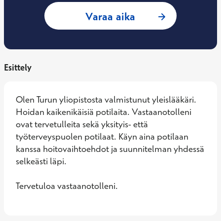
: Hannes Vihinen, 
Varaa aika
Esittely
Olen Turun yliopistosta valmistunut yleislääkäri. 
Hoidan kaikenikäisiä potilaita. Vastaanotolleni 
ovat tervetulleita sekä yksityis- että 
työterveyspuolen potilaat. Käyn aina potilaan 
kanssa hoitovaihtoehdot ja suunnitelman yhdessä 
selkeästi läpi. 

Tervetuloa vastaanotolleni.