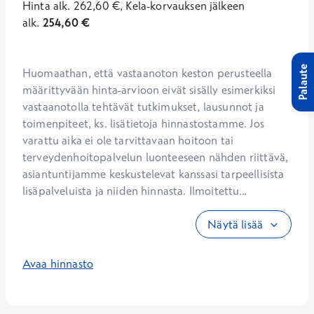
Hinta
alk.
262,60
€
,
Kela-korvauksen jälkeen
alk.
254,60
€
Palaute
Huomaathan, että vastaanoton keston perusteella 
määrittyvään hinta-arvioon eivät sisälly esimerkiksi 
vastaanotolla tehtävät tutkimukset, lausunnot ja 
toimenpiteet, ks. lisätietoja hinnastostamme. Jos 
varattu aika ei ole tarvittavaan hoitoon tai 
terveydenhoitopalvelun luonteeseen nähden riittävä, 
asiantuntijamme keskustelevat kanssasi tarpeellisista 
lisäpalveluista ja niiden hinnasta. Ilmoitettu...
Näytä lisää
Avaa hinnasto