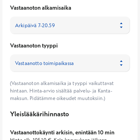
Vastaanoton alkamisaika
Vastaanoton tyyppi
(Vastaanoton alkamisaika ja tyyppi vaikuttavat
hintaan. Hinta-arvio sisältää palvelu- ja Kanta-
maksun. Pidätämme oikeudet muutoksiin.)
Yleislääkärihinnasto
Vastaanottokäynti arkisin, enintään 10 min