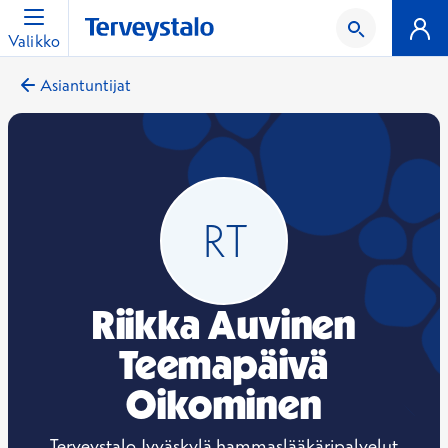
Valikko
Asiantuntijat
Riikka Auvinen
Teemapäivä
Oikominen
Terveystalo Jyväskylä hammaslääkäripalvelut