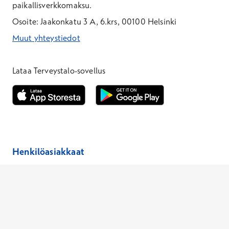
paikallisverkkomaksu.
Osoite: Jaakonkatu 3 A, 6.krs, 00100 Helsinki
Muut yhteystiedot
*Puhelun hinta on 8,35 snt/puhelu + 19,33 snt/min + mpm/pvm
*Puhelun hinta on matkapuhelinliittymästä 8,35 snt/puhelu + 
Lataa Terveystalo-sovellus
Avautuu uuteen ikkunaan
Avautuu uuteen ikkunaan
Henkilöasiakkaat
Hinnasto
Ajanvaraus