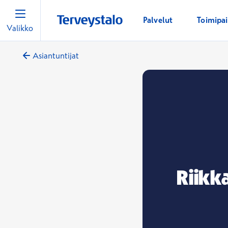
Palvelut
Toimipa
Valikko
Asiantuntijat
Riikk