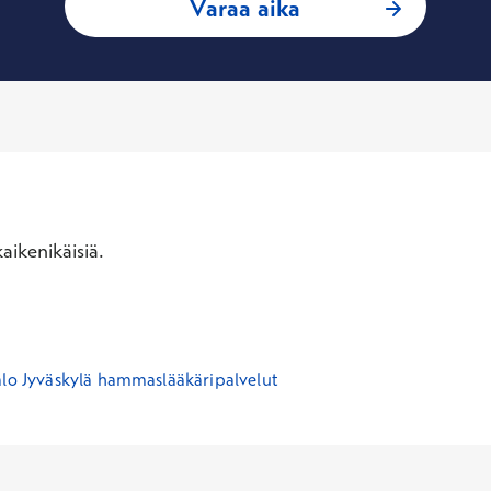
: Riikka Auvinen 
Varaa aika
aikenikäisiä.
alo Jyväskylä hammaslääkäripalvelut