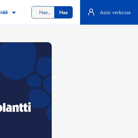
isää
Hae
Asioi verkossa
lantti