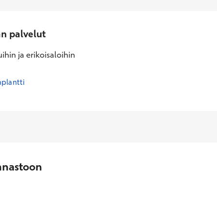
an palvelut
ihin ja erikoisaloihin
plantti
nnastoon