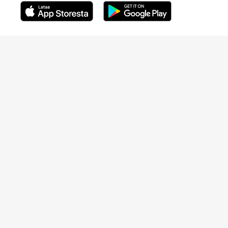
Avautuu uuteen ikkunaan
Avautuu uuteen ikkunaan
Henkilöasiakkaat
Hinnasto
Ajanvaraus
Toimipaikat
Asiantuntijat
Anna palautetta