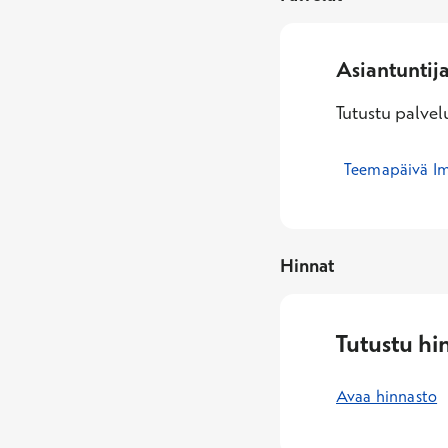
Asiantuntij
Tutustu palvelu
Teemapäivä Im
Hinnat
Tutustu hi
Avaa hinnasto