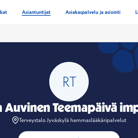
ikat
Asiantuntijat
Asiakaspalvelu ja asiointi
L
a Auvinen Teemapäivä imp
Terveystalo Jyväskylä hammaslääkäripalvelut