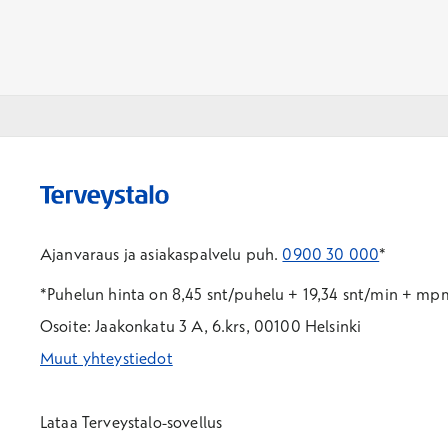
Ajanvaraus ja asiakaspalvelu puh.
0900 30 000
*
*Puhelun hinta on 8,45 snt/puhelu + 19,34 snt/min + m
Osoite: Jaakonkatu 3 A, 6.krs, 00100 Helsinki
Muut yhteystiedot
*Puhelun hinta on 8,35 snt/puhelu + 19,33 snt/min + mpm/
*Puhelun hinta on matkapuhelinliittymästä 8,35 snt/puhelu 
Lataa Terveystalo-sovellus