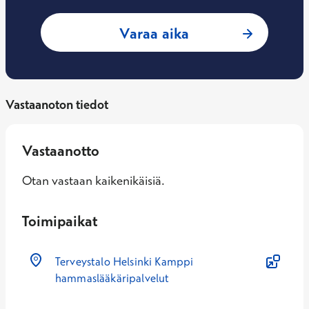
: My Pham Teemap
Varaa aika
Vastaanoton tiedot
Vastaanotto
Otan vastaan kaikenikäisiä.
Toimipaikat
Terveystalo Helsinki Kamppi
hammaslääkäripalvelut