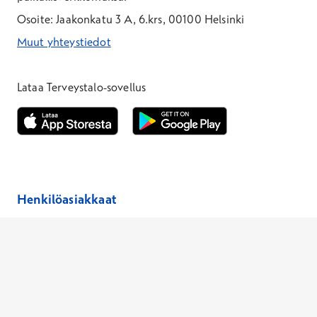
Osoite: Jaakonkatu 3 A, 6.krs, 00100 Helsinki
Muut yhteystiedot
*Puhelun hinta on 8,35 snt/puhelu + 19,33 snt/min + mpm/pvm
*Puhelun hinta on matkapuhelinliittymästä 8,35 snt/puhelu + 
Lataa Terveystalo-sovellus
Avautuu uuteen ikkunaan
Avautuu uuteen ikkunaan
Henkilöasiakkaat
Hinnasto
Ajanvaraus
Toimipaikat