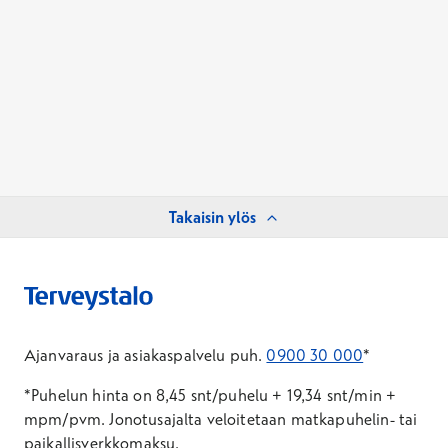
Takaisin ylös
Ajanvaraus ja asiakaspalvelu puh.
0900 30 000
*
*Puhelun hinta on 8,45 snt/puhelu + 19,34 snt/min +
mpm/pvm.
Jonotusajalta veloitetaan matkapuhelin- tai
paikallisverkkomaksu.