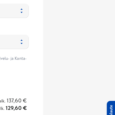
velu- ja Kanta-
137,60
€
alk.
129,60
€
Palaute
lk.