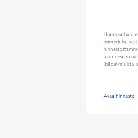
Huomaathan, ett
esimerkiksi vast
hinnastostamme.
luonteeseen näh
lisäpalveluista j
Avaa hinnasto