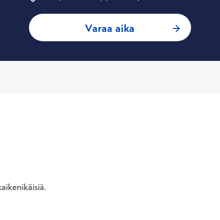
: Julius Tapper, O
Varaa aika
aikenikäisiä.