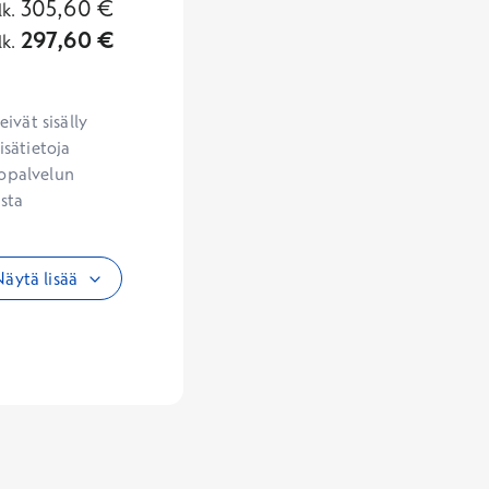
305,60
€
lk.
297,60
€
lk.
vät sisälly 
sätietoja 
opalvelun 
sta 
äytä lisää