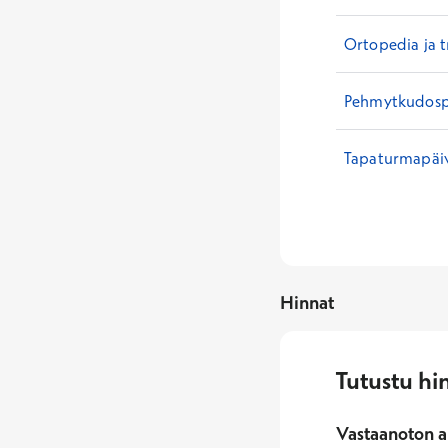
Ortopedia ja 
Pehmytkudospis
Tapaturmapäiv
Hinnat
Tutustu hi
Vastaanoton a