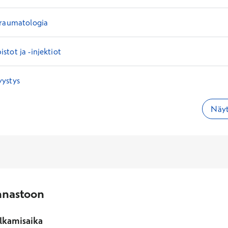
traumatologia
tot ja -injektiot
ystys
Näyt
nnastoon
lkamisaika