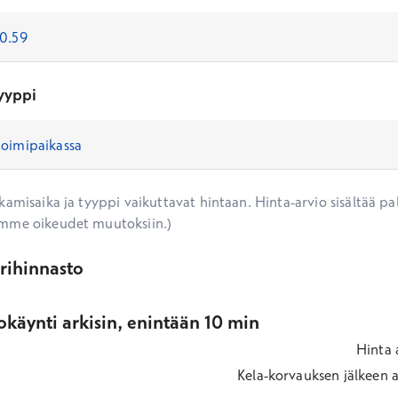
yyppi
amisaika ja tyyppi vaikuttavat hintaan. Hinta-arvio sisältää pal
mme oikeudet muutoksiin.)
ärihinnasto
käynti arkisin, enintään 10 min
Hinta
Kela-korvauksen jälkeen
a