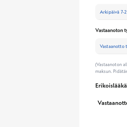
Vastaanoton t
(Vastaanoton alk
maksun. Pidätä
Erikoislääk
Vastaanotto