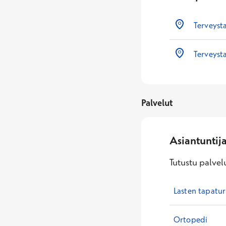
Terveyst
Terveysta
Palvelut
Asiantuntij
Tutustu palvelu
Lasten tapatu
Ortopedi