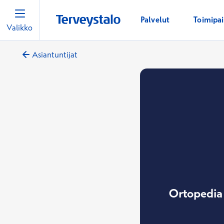
Palvelut
Toimipa
Valikko
Asiantuntijat
Ortopedia 