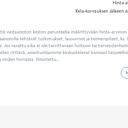
Hinta
a
Kela-korvauksen jälkeen
a
ä vastaanoton keston perusteella määrittyvään hinta-arvioon ei
aanotolla tehtävät tutkimukset, lausunnot ja toimenpiteet, ks. li
 Jos varattu aika ei ole tarvittavaan hoitoon tai terveydenhoit
den riittävä, asiantuntijamme keskustelevat kanssasi tarpeellisi
a niiden hinnasta. Ilmoitettu...
N