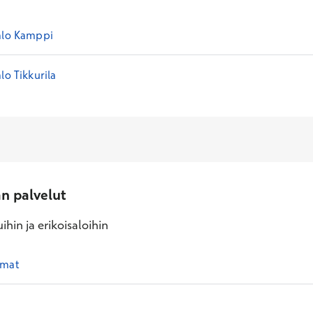
alo Kamppi
lo Tikkurila
an palvelut
ihin ja erikoisaloihin
rmat