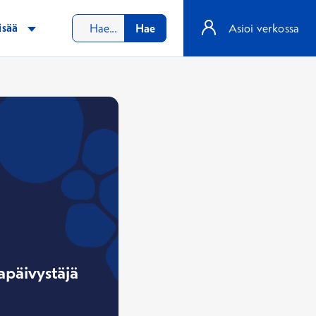
isää
Hae
Asioi verkossa
apäivystäjä