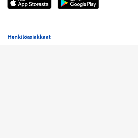
Avautuu uuteen ikkunaan
Avautuu uuteen ikkunaan
Henkilöasiakkaat
Hinnasto
Ajanvaraus
Toimipaikat
Asiantuntijat
Anna palautetta