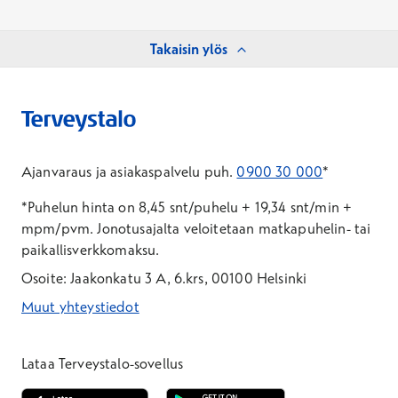
Takaisin ylös
Ajanvaraus ja asiakaspalvelu puh.
0900 30 000
*
*Puhelun hinta on 8,45 snt/puhelu + 19,34 snt/min +
mpm/pvm.
Jonotusajalta veloitetaan matkapuhelin- tai
paikallisverkkomaksu.
Osoite: Jaakonkatu 3 A, 6.krs, 00100 Helsinki
Muut yhteystiedot
*Puhelun hinta on 8,35 snt/puhelu + 19,33 snt/min + mpm/pvm
*Puhelun hinta on matkapuhelinliittymästä 8,35 snt/puhelu + 
Lataa Terveystalo-sovellus