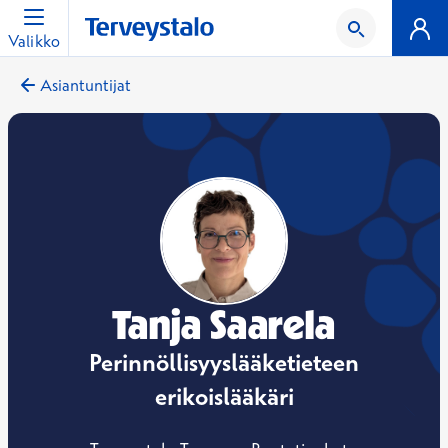
Valikko
Asiantuntijat
Tanja Saarela
Perinnöllisyyslääketieteen
erikoislääkäri