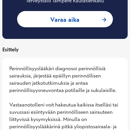
Terveystalo Tampere Rautatienkatu
: Tanja Saarela, Pe
Varaa aika
Esittely
Perinnöllisyyslääkäri diagnosoi perinnöllisiä 
sairauksia, järjestää epäillyn perinnöllisen 
sairauden jatkotutkimuksia ja antaa 
perinnöllisyysneuvontaa potilaille ja sukulaisille. 

Vastaanotolleni voit hakeutua kaikissa itselläsi tai 
suvussasi esiintyvään perinnölliseen sairauteen 
liittyvissä kysymyksissä. Minulla on 
perinnöllisyyslääkärinä pitkä yliopistosairaala- ja 