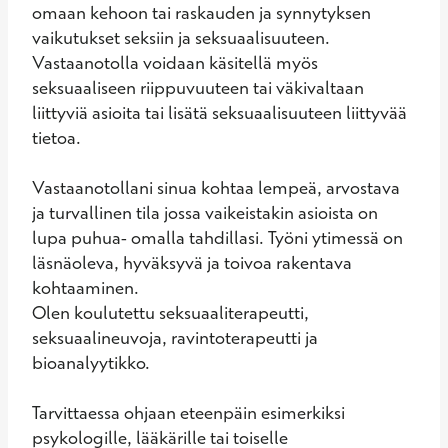
omaan kehoon tai raskauden ja synnytyksen 
vaikutukset seksiin ja seksuaalisuuteen. 
Vastaanotolla voidaan käsitellä myös 
seksuaaliseen riippuvuuteen tai väkivaltaan 
liittyviä asioita tai lisätä seksuaalisuuteen liittyvää 
tietoa. 

Vastaanotollani sinua kohtaa lempeä, arvostava 
ja turvallinen tila jossa vaikeistakin asioista on 
lupa puhua- omalla tahdillasi. Työni ytimessä on 
läsnäoleva, hyväksyvä ja toivoa rakentava 
kohtaaminen.

Olen koulutettu seksuaaliterapeutti, 
seksuaalineuvoja, ravintoterapeutti ja 
bioanalyytikko.

Tarvittaessa ohjaan eteenpäin esimerkiksi 
psykologille, lääkärille tai toiselle 