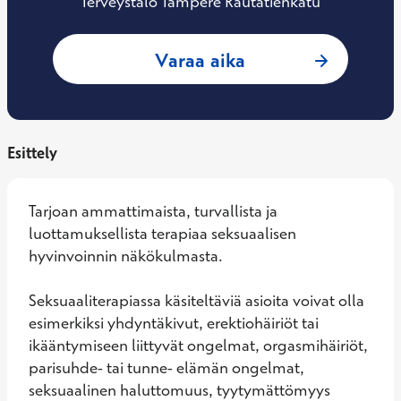
Terveystalo Tampere Rautatienkatu
: Tarja Ritari, Sek
Varaa aika
Esittely
Tarjoan ammattimaista, turvallista ja 
luottamuksellista terapiaa seksuaalisen 
hyvinvoinnin näkökulmasta.

Seksuaaliterapiassa käsiteltäviä asioita voivat olla 
esimerkiksi yhdyntäkivut, erektiohäiriöt tai 
ikääntymiseen liittyvät ongelmat, orgasmihäiriöt, 
parisuhde- tai tunne- elämän ongelmat, 
seksuaalinen haluttomuus, tyytymättömyys 