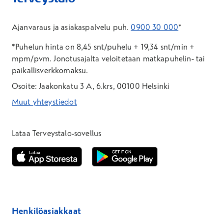
Ajanvaraus ja asiakaspalvelu puh.
0900 30 000
*
*Puhelun hinta on 8,45 snt/puhelu + 19,34 snt/min +
mpm/pvm.
Jonotusajalta veloitetaan matkapuhelin- tai
paikallisverkkomaksu.
Osoite: Jaakonkatu 3 A, 6.krs, 00100 Helsinki
Muut yhteystiedot
*Puhelun hinta on 8,35 snt/puhelu + 19,33 snt/min + mpm/pvm
*Puhelun hinta on matkapuhelinliittymästä 8,35 snt/puhelu + 
Lataa Terveystalo-sovellus
Avautuu uuteen ikkunaan
Avautuu uuteen ikkunaan
Henkilöasiakkaat