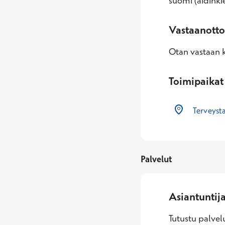
suomi (äidinkie
Vastaanotto
Otan vastaan k
Toimipaikat
Terveyst
Palvelut
Asiantuntij
Tutustu palvelu