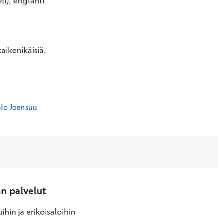
li), englanti
aikenikäisiä.
alo Joensuu
an palvelut
ihin ja erikoisaloihin