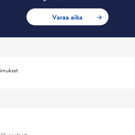
: Perttu Puhakka, 
Varaa aika
imukset