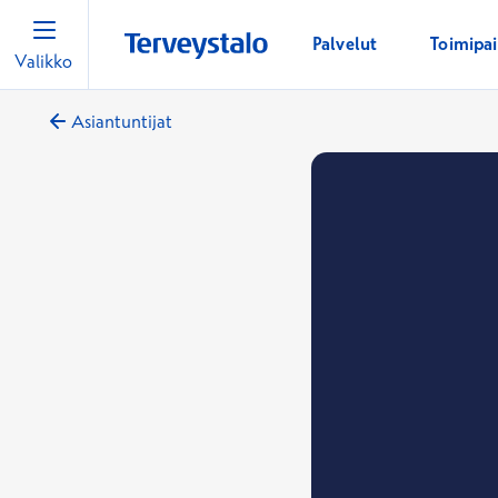
Palvelut
Toimipa
Valikko
Asiantuntijat