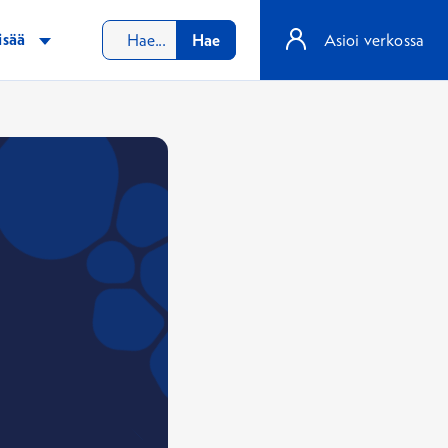
isää
Hae
Asioi verkossa