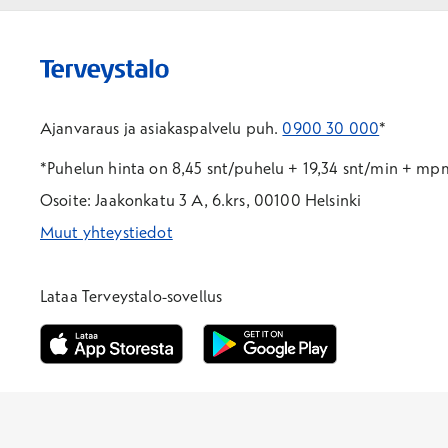
Ajanvaraus ja asiakaspalvelu puh.
0900 30 000
*
*Puhelun hinta on 8,45 snt/puhelu + 19,34 snt/min + m
Osoite: Jaakonkatu 3 A, 6.krs, 00100 Helsinki
Muut yhteystiedot
*Puhelun hinta on 8,35 snt/puhelu + 19,33 snt/min + mpm/
*Puhelun hinta on matkapuhelinliittymästä 8,35 snt/puhelu 
Lataa Terveystalo-sovellus
Avautuu uuteen ikkunaan
Avautuu uuteen ikkunaan