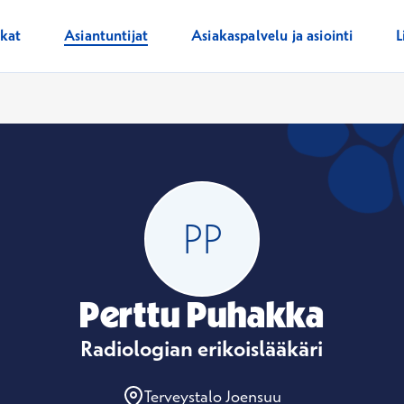
ikat
Asiantuntijat
Asiakaspalvelu ja asiointi
L
Perttu Puhakka
Radiologian erikoislääkäri
Terveystalo Joensuu