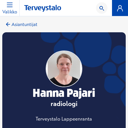
Valikko
Asiantuntijat
Hanna Pajari
radiologi
Terveystalo Lappeenranta