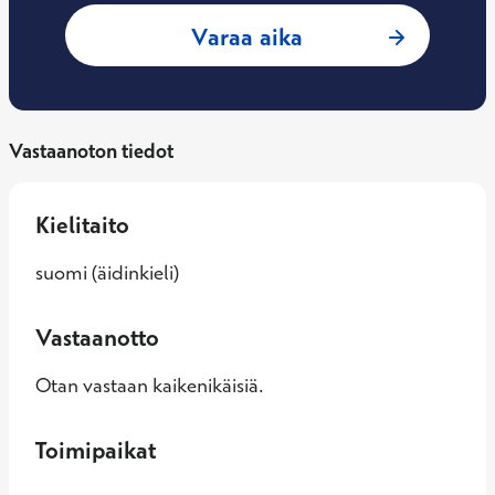
: Anne-Marjut Pert
Varaa aika
Vastaanoton tiedot
Kielitaito
suomi (äidinkieli)
Vastaanotto
Otan vastaan kaikenikäisiä.
Toimipaikat