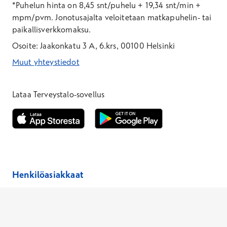
*Puhelun hinta on 8,45 snt/puhelu + 19,34 snt/min +
mpm/pvm.
Jonotusajalta veloitetaan matkapuhelin- tai
paikallisverkkomaksu.
Osoite: Jaakonkatu 3 A, 6.krs, 00100 Helsinki
Muut yhteystiedot
*Puhelun hinta on 8,35 snt/puhelu + 19,33 snt/min + mpm/pvm
*Puhelun hinta on matkapuhelinliittymästä 8,35 snt/puhelu + 
Lataa Terveystalo-sovellus
Avautuu uuteen ikkunaan
Avautuu uuteen ikkunaan
Henkilöasiakkaat
Hinnasto