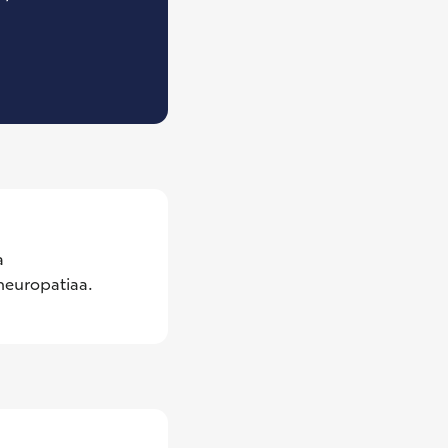
isen neurofysiologian erikoislääkäri
 
neuropatiaa.