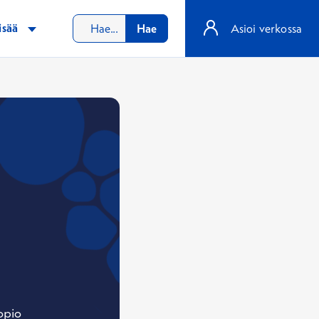
isää
Hae
Asioi verkossa
opio