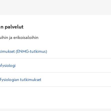
an palvelut
ihin ja erikoisaloihin
kimukset (ENMG-tutkimus)
ofysiologi
ofysiologian tutkimukset