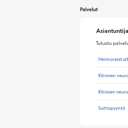
Palvelut
Asiantuntij
Tutustu palvelu
Hermoratatut
Kliininen neur
Kliinisen neur
Soittopyyntö