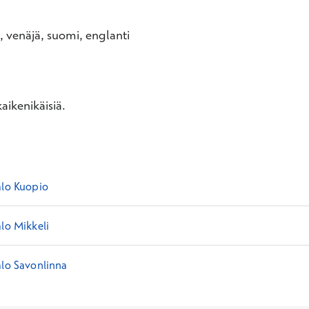
i), venäjä, suomi, englanti
aikenikäisiä.
alo Kuopio
lo Mikkeli
alo Savonlinna