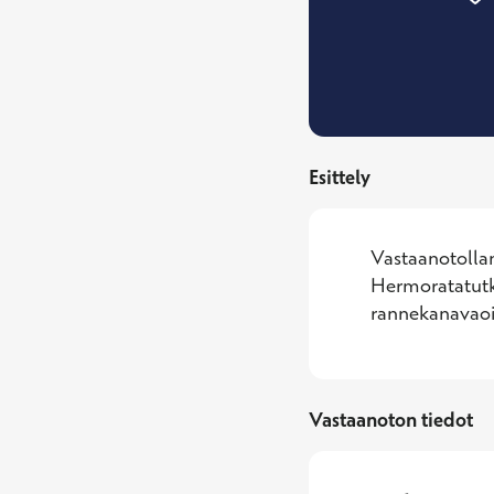
Esittely
Vastaanotollan
Hermoratatutki
rannekanavaoir
Vastaanoton tiedot