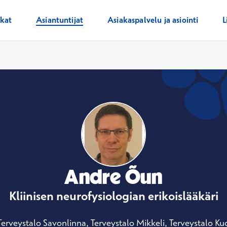
ikat
Asiantuntijat
Asiakaspalvelu ja asiointi
L
Andre Õun
Kliinisen neurofysiologian erikoislääkäri
Terveystalo Savonlinna, Terveystalo Mikkeli, Terveystalo Ku