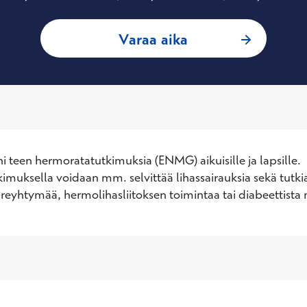
: Andre Õun, Kliin
Varaa aika
i teen hermoratatutkimuksia (ENMG) aikuisille ja lapsille. 
muksella voidaan mm. selvittää lihassairauksia sekä tutkia
eyhtymää, hermolihasliitoksen toimintaa tai diabeettista 