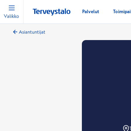
Palvelut
Toimipa
Valikko
Asiantuntijat