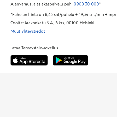
Ajanvaraus ja asiakaspalvelu puh.
0900 30 000
*
*Puhelun hinta on 8,45 snt/puhelu + 19,34 snt/min + m
Osoite: Jaakonkatu 3 A, 6.krs, 00100 Helsinki
Muut yhteystiedot
*Puhelun hinta on 8,35 snt/puhelu + 19,33 snt/min + mpm/
*Puhelun hinta on matkapuhelinliittymästä 8,35 snt/puhelu 
Lataa Terveystalo-sovellus
Avautuu uuteen ikkunaan
Avautuu uuteen ikkunaan
Henkilöasiakkaat
Hinnasto
Ajanvaraus