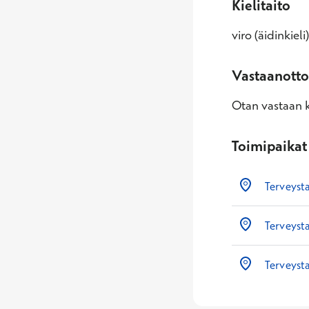
Kielitaito
viro (äidinkiel
Vastaanotto
Otan vastaan k
Toimipaikat
Terveyst
Terveysta
Terveyst