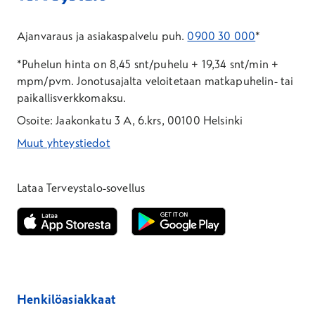
Ajanvaraus ja asiakaspalvelu puh.
0900 30 000
*
*Puhelun hinta on 8,45 snt/puhelu + 19,34 snt/min +
mpm/pvm.
Jonotusajalta veloitetaan matkapuhelin- tai
paikallisverkkomaksu.
Osoite: Jaakonkatu 3 A, 6.krs, 00100 Helsinki
Muut yhteystiedot
*Puhelun hinta on 8,35 snt/puhelu + 19,33 snt/min + mpm/pvm
*Puhelun hinta on matkapuhelinliittymästä 8,35 snt/puhelu + 
Lataa Terveystalo-sovellus
Avautuu uuteen ikkunaan
Avautuu uuteen ikkunaan
Henkilöasiakkaat