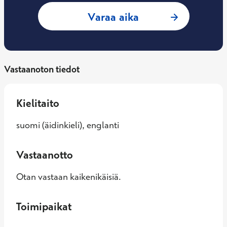
: Titta Lundell, Yle
Varaa aika
Vastaanoton tiedot
Kielitaito
suomi (äidinkieli), englanti
Vastaanotto
Otan vastaan kaikenikäisiä.
Toimipaikat