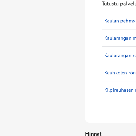
Tutustu palvelu
Kaulan pehmyt
Kaularangan m
Kaularangan r
Keuhkojen rö
Kilpirauhasen 
Hinnat