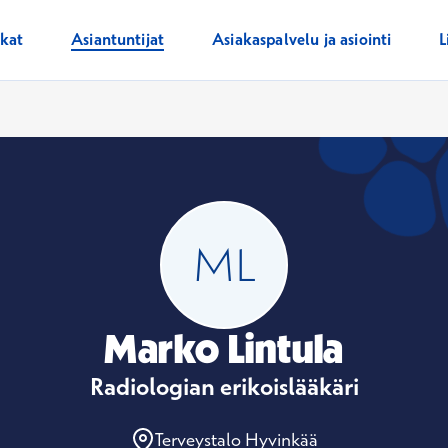
ikat
Asiantuntijat
Asiakaspalvelu ja asiointi
L
Marko Lintula
Radiologian erikoislääkäri
Terveystalo Hyvinkää