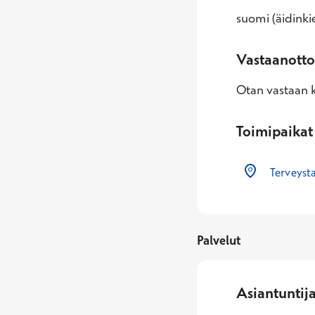
suomi (äidinkie
Vastaanotto
Otan vastaan k
Toimipaikat
Terveyst
Palvelut
Asiantuntij