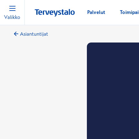
Palvelut
Toimipa
Valikko
Asiantuntijat