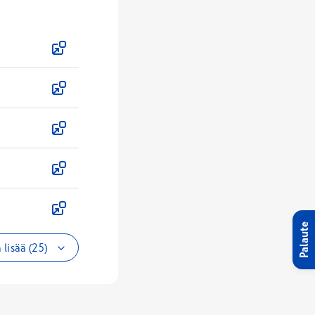
Palaute
 lisää (25)