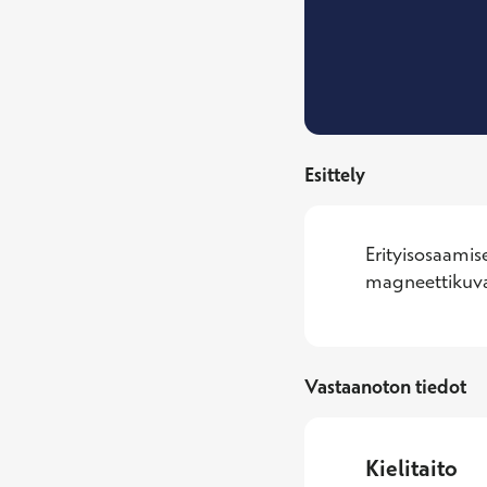
Esittely
Erityisosaamis
magneettikuva
Vastaanoton tiedot
Kielitaito