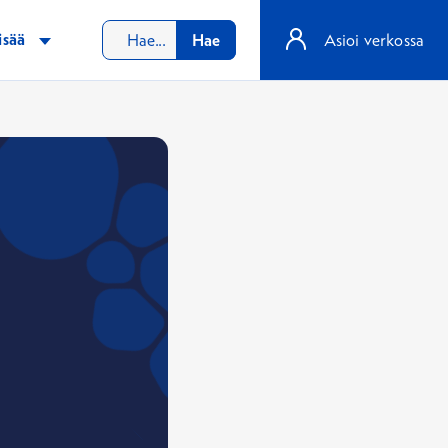
isää
Hae
Asioi verkossa