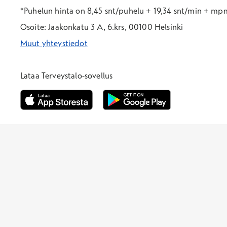
*Puhelun hinta on 8,45 snt/puhelu + 19,34 snt/min + m
Osoite: Jaakonkatu 3 A, 6.krs, 00100 Helsinki
Muut yhteystiedot
*Puhelun hinta on 8,35 snt/puhelu + 19,33 snt/min + mpm/
*Puhelun hinta on matkapuhelinliittymästä 8,35 snt/puhelu 
Lataa Terveystalo-sovellus
Avautuu uuteen ikkunaan
Avautuu uuteen ikkunaan
Henkilöasiakkaat
Hinnasto
Ajanvaraus