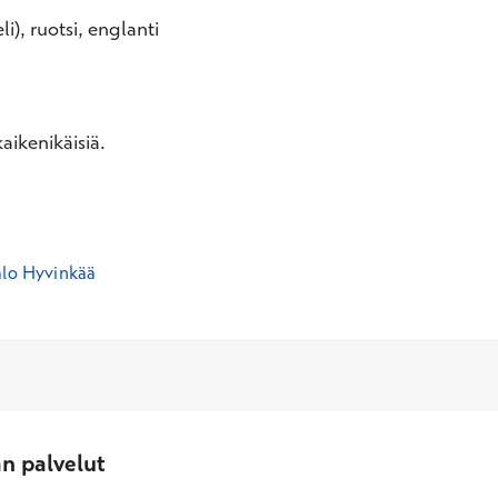
li), ruotsi, englanti
aikenikäisiä.
alo Hyvinkää
an palvelut