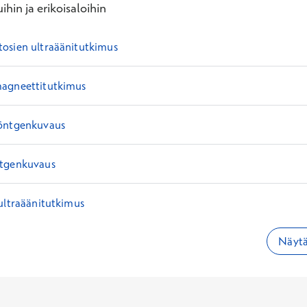
ihin ja erikoisaloihin
osien ultraäänitutkimus
agneettitutkimus
öntgenkuvaus
ntgenkuvaus
ultraäänitutkimus
Näytä