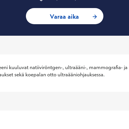
: Marko Lintula, R
Varaa aika
eeni kuuluvat natiiviröntgen-, ultraääni-, mammografia- ja 
ukset sekä koepalan otto ultraääniohjauksessa.