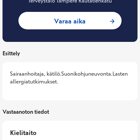
Terveystalo Tampere Rautatienkatu
: Jaana Liljaranta
Varaa aika
Esittely
Sairaanhoitaja, kätilö.Suonikohjuneuvonta.Lasten 
allergiatutkimukset.
Vastaanoton tiedot
Kielitaito