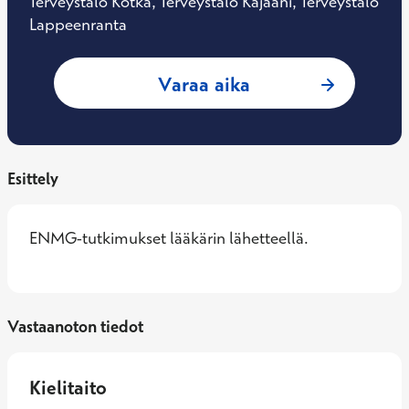
Terveystalo Kotka, Terveystalo Kajaani, Terveystalo
Lappeenranta
: Samuli Kemppaine
Varaa aika
Esittely
ENMG-tutkimukset lääkärin lähetteellä.
Vastaanoton tiedot
Kielitaito