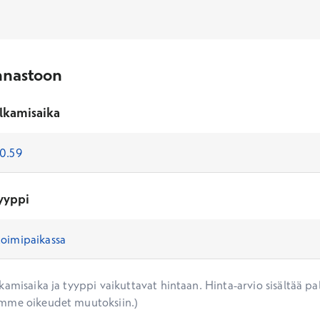
nnastoon
lkamisaika
yyppi
amisaika ja tyyppi vaikuttavat hintaan. Hinta-arvio sisältää pal
mme oikeudet muutoksiin.)