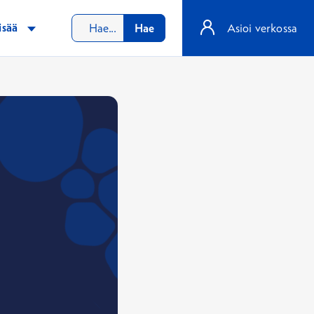
isää
Hae
Asioi verkossa