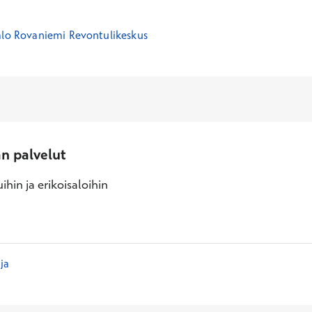
alo Rovaniemi Revontulikeskus
an palvelut
ihin ja erikoisaloihin
ja