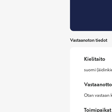
Vastaanoton tiedot
Kielitaito
suomi (äidinkie
Vastaanotto
Otan vastaan k
Toimipaikat