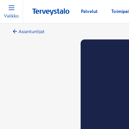
Palvelut
Toimipa
Valikko
Asiantuntijat