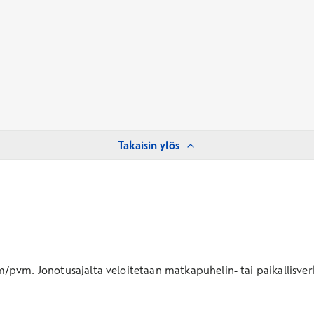
Takaisin ylös
pm/pvm.
Jonotusajalta veloitetaan matkapuhelin- tai paikallisv