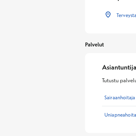
Terveyst
Palvelut
Asiantuntij
Tutustu palvelu
Sairaanhoitaja
Uniapneahoita