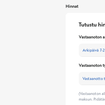
Hinnat
Tutustu hi
Vastaanoton a
Vastaanoton t
(Vastaanoton alk
maksun. Pidätä