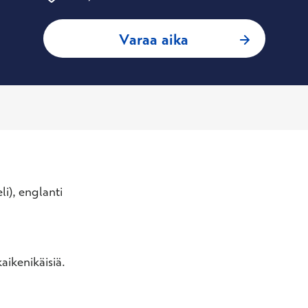
: Saana Kantola, 
Varaa aika
li), englanti
aikenikäisiä.