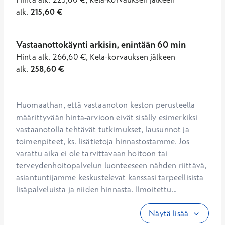
alk.
215,60
€
Vastaanottokäynti arkisin, enintään 60 min
Hinta
alk.
266,60
€
,
Kela-korvauksen jälkeen
alk.
258,60
€
Huomaathan, että vastaanoton keston perusteella 
määrittyvään hinta-arvioon eivät sisälly esimerkiksi 
vastaanotolla tehtävät tutkimukset, lausunnot ja 
toimenpiteet, ks. lisätietoja hinnastostamme. Jos 
varattu aika ei ole tarvittavaan hoitoon tai 
terveydenhoitopalvelun luonteeseen nähden riittävä, 
asiantuntijamme keskustelevat kanssasi tarpeellisista 
lisäpalveluista ja niiden hinnasta. Ilmoitettu...
Näytä lisää