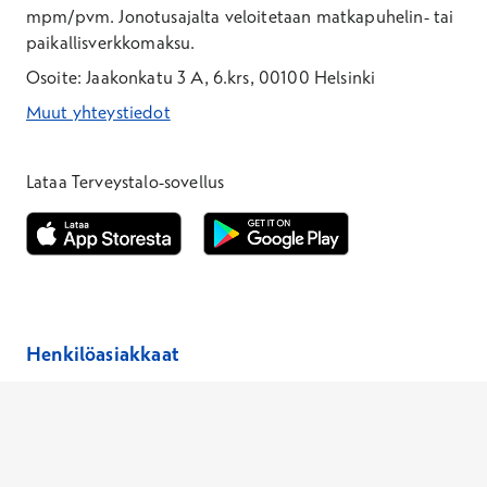
mpm/pvm.
Jonotusajalta veloitetaan matkapuhelin- tai
paikallisverkkomaksu.
Osoite: Jaakonkatu 3 A, 6.krs, 00100 Helsinki
Muut yhteystiedot
*Puhelun hinta on 8,35 snt/puhelu + 19,33 snt/min + mpm/pvm
*Puhelun hinta on matkapuhelinliittymästä 8,35 snt/puhelu + 
Lataa Terveystalo-sovellus
Avautuu uuteen ikkunaan
Avautuu uuteen ikkunaan
Henkilöasiakkaat
Hinnasto
Ajanvaraus