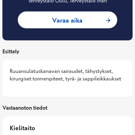
Terveystalo Oulu, Terveystalo Inari
: Heikki Karjula, G
Varaa aika
Esittely
Ruuansulatuskanavan sairaudet, tähystykset, 
kirurgiset toimenpiteet, tyrä- ja sappileikkaukset
Vastaanoton tiedot
Kielitaito