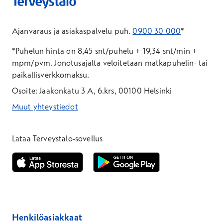
Ajanvaraus ja asiakaspalvelu puh.
0900 30 000
*
*Puhelun hinta on 8,45 snt/puhelu + 19,34 snt/min +
mpm/pvm.
Jonotusajalta veloitetaan matkapuhelin- tai
paikallisverkkomaksu.
Osoite: Jaakonkatu 3 A, 6.krs, 00100 Helsinki
Muut yhteystiedot
*Puhelun hinta on 8,35 snt/puhelu + 19,33 snt/min + mpm/pvm
*Puhelun hinta on matkapuhelinliittymästä 8,35 snt/puhelu + 
Lataa Terveystalo-sovellus
Avautuu uuteen ikkunaan
Avautuu uuteen ikkunaan
Henkilöasiakkaat