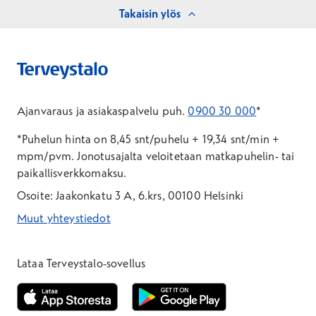
Takaisin ylös
Ajanvaraus ja asiakaspalvelu puh.
0900 30 000
*
*Puhelun hinta on 8,45 snt/puhelu + 19,34 snt/min +
mpm/pvm.
Jonotusajalta veloitetaan matkapuhelin- tai
paikallisverkkomaksu.
Osoite: Jaakonkatu 3 A, 6.krs, 00100 Helsinki
Muut yhteystiedot
*Puhelun hinta on 8,35 snt/puhelu + 19,33 snt/min + mpm/pvm
*Puhelun hinta on matkapuhelinliittymästä 8,35 snt/puhelu + 
Lataa Terveystalo-sovellus