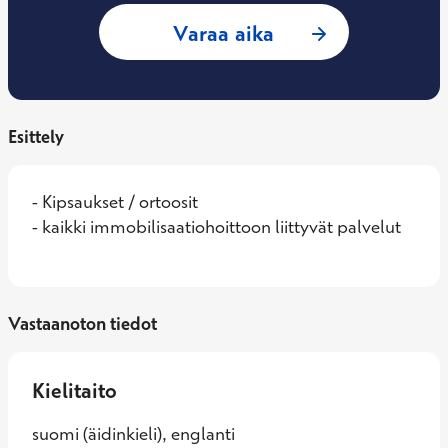
: Vesa Hirvonen, K
Varaa aika
Esittely
- Kipsaukset / ortoosit

- kaikki immobilisaatiohoittoon liittyvät palvelut
Vastaanoton tiedot
Kielitaito
suomi (äidinkieli), englanti