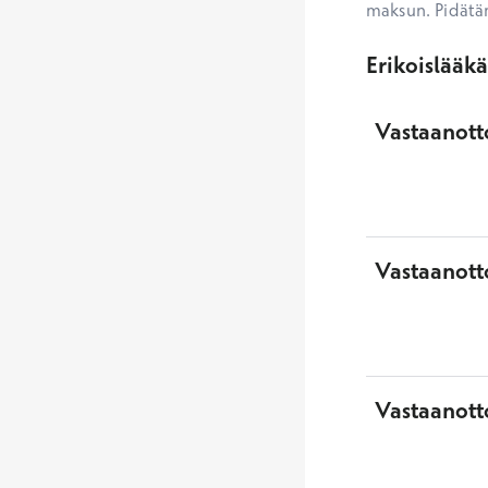
maksun. Pidätä
Erikoislääk
Vastaanotto
Vastaanott
Vastaanott