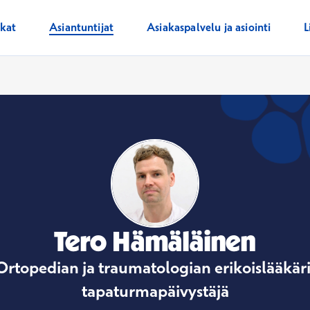
ikat
Asiantuntijat
Asiakaspalvelu ja asiointi
L
Tero Hämäläinen
Ortopedian ja traumatologian erikoislääkäri
tapaturmapäivystäjä