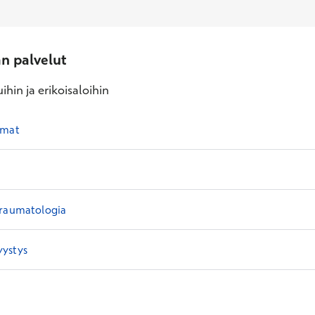
an palvelut
ihin ja erikoisaloihin
rmat
traumatologia
ystys