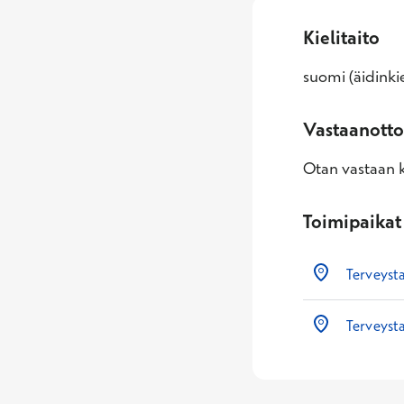
Kielitaito
suomi (äidinkie
Vastaanotto
Otan vastaan k
Toimipaikat
Terveyst
Terveysta