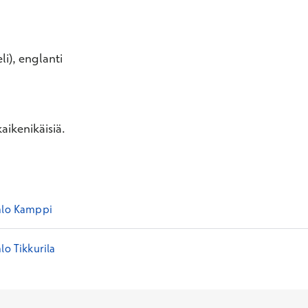
li), englanti
aikenikäisiä.
alo Kamppi
lo Tikkurila