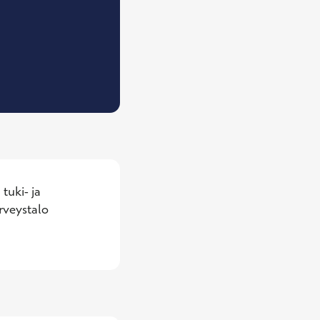
, Ortopedian ja traumatologian erikoislääkäri,
uki- ja 
veystalo 