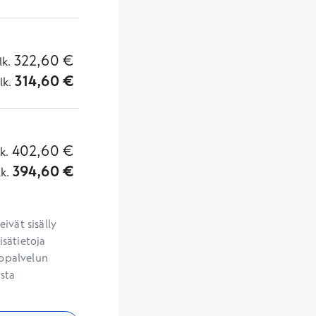
322,60
€
lk.
314,60
€
lk.
402,60
€
lk.
394,60
€
lk.
vät sisälly 
sätietoja 
opalvelun 
sta 