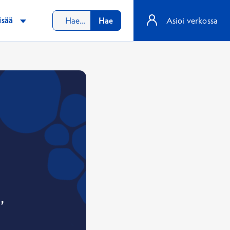
isää
Hae
Asioi verkossa
,