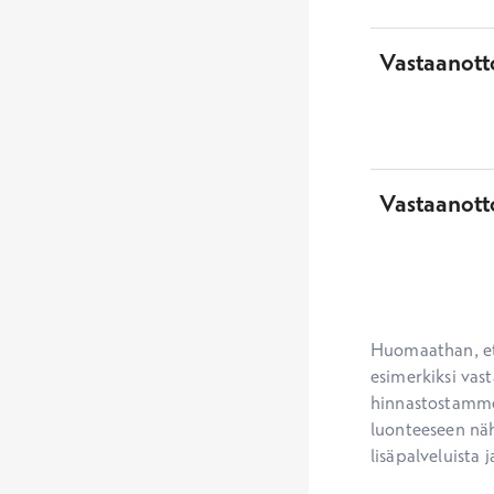
Vastaanotto
Vastaanott
Huomaathan, ett
esimerkiksi vast
hinnastostamme.
luonteeseen näh
lisäpalveluista j