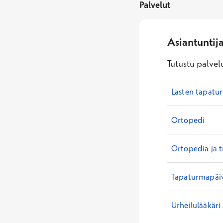
Palvelut
Asiantuntij
Tutustu palvelu
Lasten tapatu
Ortopedi
Ortopedia ja 
Tapaturmapäiv
Urheilulääkäri