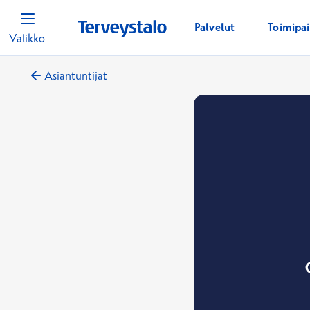
Palvelut
Toimipa
Valikko
Asiantuntijat