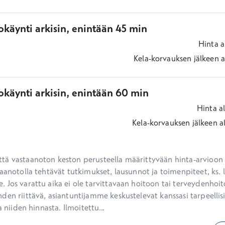
käynti arkisin, enintään 45 min
Hinta
a
Kela-korvauksen jälkeen
a
okäynti arkisin, enintään 60 min
Hinta
a
Kela-korvauksen jälkeen
a
ä vastaanoton keston perusteella määrittyvään hinta-arvioon ei
aanotolla tehtävät tutkimukset, lausunnot ja toimenpiteet, ks. li
 Jos varattu aika ei ole tarvittavaan hoitoon tai terveydenhoit
den riittävä, asiantuntijamme keskustelevat kanssasi tarpeellisi
a niiden hinnasta. Ilmoitettu...