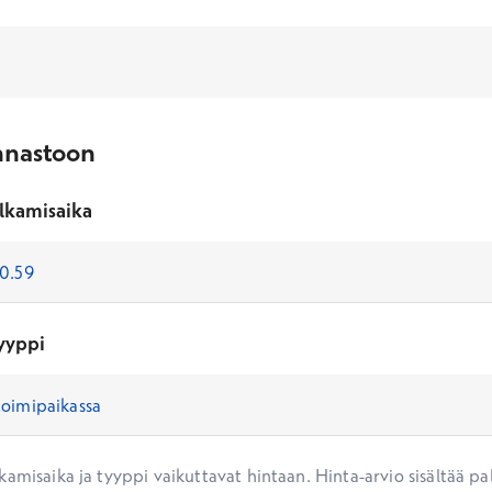
nnastoon
lkamisaika
yyppi
amisaika ja tyyppi vaikuttavat hintaan. Hinta-arvio sisältää pal