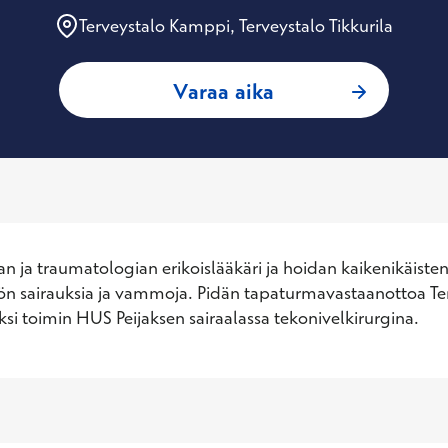
Terveystalo Kamppi, Terveystalo Tikkurila
: Tero Hämäläinen
Varaa aika
 ja traumatologian erikoislääkäri ja hoidan kaikenikäisten t
tön sairauksia ja vammoja. Pidän tapaturmavastaanottoa Ter
ksi toimin HUS Peijaksen sairaalassa tekonivelkirurgina.