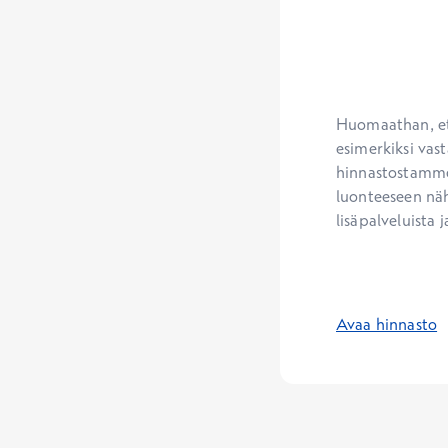
Huomaathan, ett
esimerkiksi vast
hinnastostamme.
luonteeseen näh
lisäpalveluista j
Avaa hinnasto