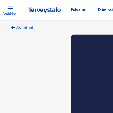
Palvelut
Toimipa
Valikko
Asiantuntijat