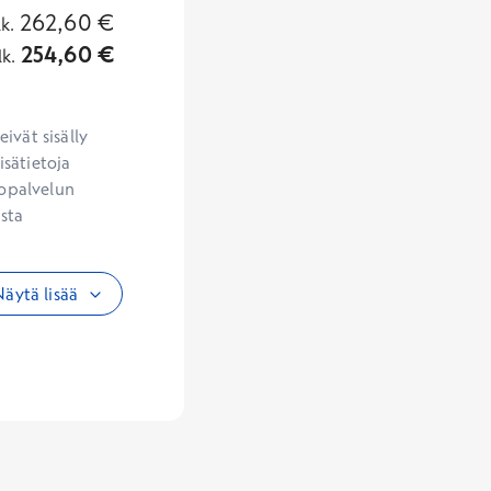
262,60
€
lk.
254,60
€
lk.
vät sisälly 
sätietoja 
opalvelun 
sta 
äytä lisää