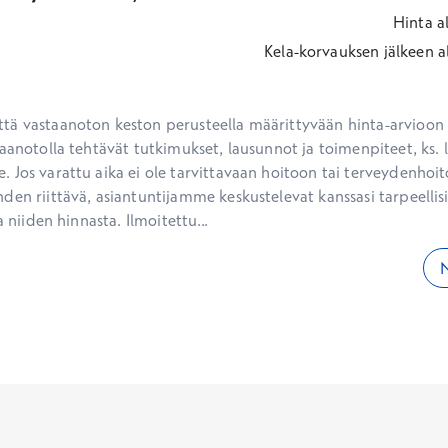
Hinta
a
Kela-korvauksen jälkeen
a
ä vastaanoton keston perusteella määrittyvään hinta-arvioon ei
aanotolla tehtävät tutkimukset, lausunnot ja toimenpiteet, ks. li
 Jos varattu aika ei ole tarvittavaan hoitoon tai terveydenhoit
den riittävä, asiantuntijamme keskustelevat kanssasi tarpeellisi
a niiden hinnasta. Ilmoitettu...
N