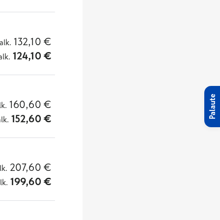
132,10
€
alk.
124,10
€
alk.
Palaute
160,60
€
lk.
152,60
€
alk.
207,60
€
lk.
199,60
€
lk.