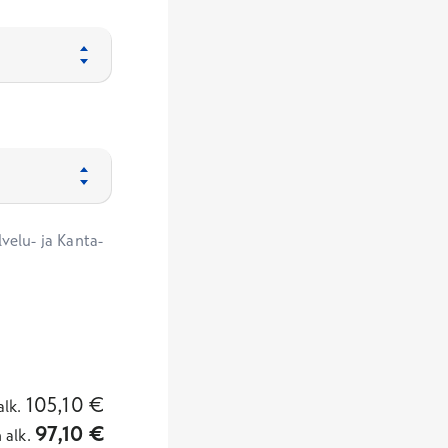
velu- ja Kanta-
105,10
€
alk.
97,10
€
n
alk.