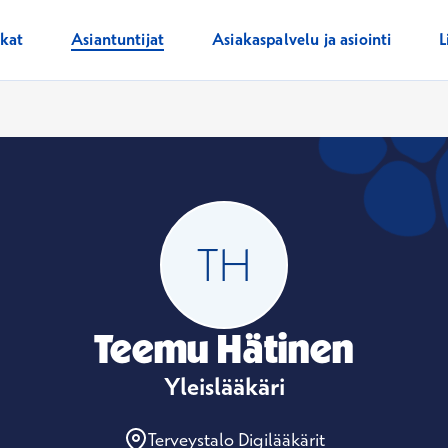
ikat
Asiantuntijat
Asiakaspalvelu ja asiointi
L
Teemu Hätinen
Yleislääkäri
Terveystalo Digilääkärit