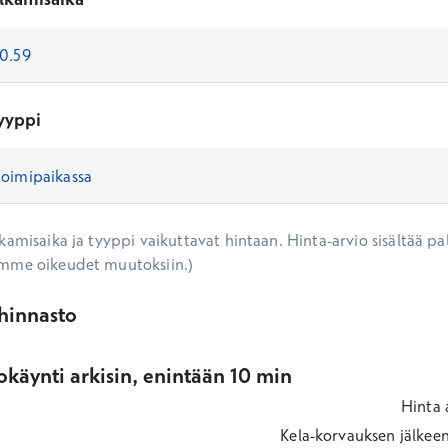
yyppi
amisaika ja tyyppi vaikuttavat hintaan. Hinta-arvio sisältää pal
mme oikeudet muutoksiin.)
ihinnasto
käynti arkisin, enintään 10 min
Hinta
Kela-korvauksen jälkee