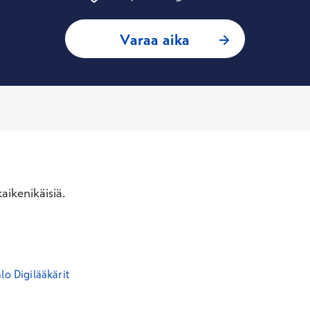
: Teemu Hätinen, Y
Varaa aika
aikenikäisiä.
lo Digilääkärit