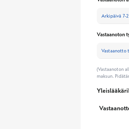
Vastaanoton t
(Vastaanoton alk
maksun. Pidätä
Yleislääkär
Vastaanotto