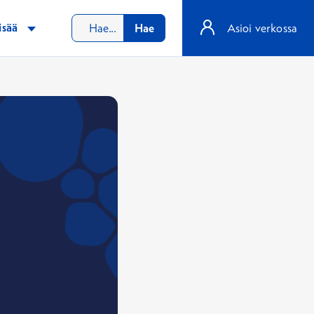
isää
Hae
Asioi verkossa