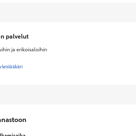
an palvelut
ihin ja erikoisaloihin
yleislääkäri
nnastoon
lkamisaika