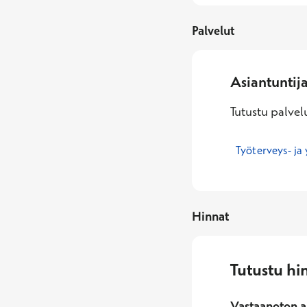
Palvelut
Asiantuntij
Tutustu palvelu
Työterveys- ja 
Hinnat
Tutustu hi
Vastaanoton a