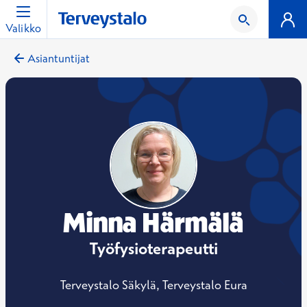
Valikko
Asiantuntijat
Minna Härmälä
Työfysioterapeutti
Terveystalo Säkylä, Terveystalo Eura