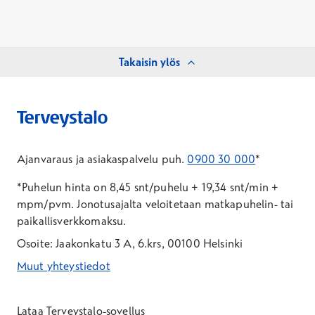
Takaisin ylös
Ajanvaraus ja asiakaspalvelu puh.
0900 30 000
*
*Puhelun hinta on 8,45 snt/puhelu + 19,34 snt/min +
mpm/pvm.
Jonotusajalta veloitetaan matkapuhelin- tai
paikallisverkkomaksu.
Osoite: Jaakonkatu 3 A, 6.krs, 00100 Helsinki
Muut yhteystiedot
*Puhelun hinta on 8,35 snt/puhelu + 19,33 snt/min + mpm/pvm
*Puhelun hinta on matkapuhelinliittymästä 8,35 snt/puhelu + 
Lataa Terveystalo-sovellus