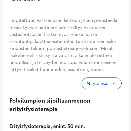
Ilmoitettuun vastaanoton kestoon ja sen perusteella 
määrittyvään hinta-arvioon sisältyy varsinaisen 
vastaanottoajan lisäksi myös se aika, jonka 
asiantuntija käyttää esitietoihin tutustumiseen sekä 
kirjausten tekoon potilastietojärjestelmään. Mikäli 
lääketieteellisistä syistä varattu aika ei ole riittävä 
hoidolliset ja terveydenhuoltopalvelun luonteeseen 
liittyvät seikat huomioiden, asiantuntijamme...
Näytä lisää
Polvilumpion sijoiltaanmenon
erityisfysioterapia
Erityisfysioterapia, enint. 30 min.